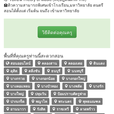
🏫ติวความสามารถพิเศษเข้าโรงเรียน,มหาวิทยาลัย ดนตรี
สอนได้ตั้งแต่ เริ่มต้น จนถึง เข้ามหาวิทยาลัย
วิธีติดต่อคุณครู
พื้นที่ที่คุณครูท่านนี้สะดวกสอน
สอนออนไลน์
คลองสาน
คลองเตย
ดินแดง
ดุสิต
ตลิ่งชัน
ธนบุรี
นนทบุรี
บางกรวย
บางกอกน้อย
บางกอกใหญ่
บางคอแหลม
บางบัวทอง
บางพลัด
บางรัก
บางใหญ่
ปทุมวัน
ป้อมปราบศัตรูพ่าย
ปากเกร็ด
พญาไท
พระนคร
พุทธมณฑล
ยานนาวา
รังสิต
ราชเทวี
ลาดพร้าว