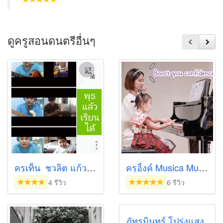
ดูครูสอนดนตรีอื่นๆ
ครูเท็น_ชวลิต แก้วแจ่ม
ครูอิ้งค์ Musica Music Studio
4 รีวิว
6 รีวิว
ภัทรมินทร์ โปร่งแสง