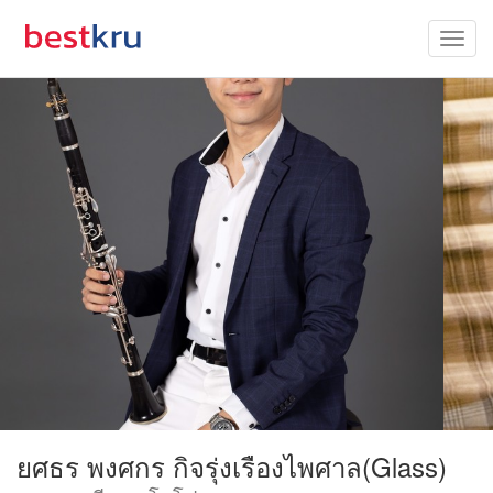
ยศธร พงศกร กิจรุ่งเรืองไพศาล(Glass)