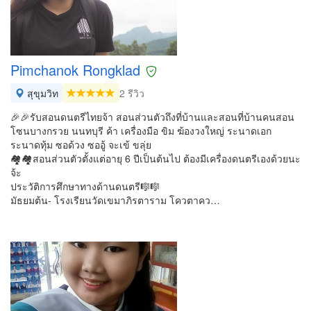
Pimchanok Rongklad
สุขุมวิท
2 รีวิว
🎉🎉รับสอนดนตรีไทยจ้า สอนส่วนตัวถึงที่บ้านและสอนที่บ้านคนสอน
โซนบางกรวย นนทบุรี ค้า เครื่องมือ ขิม ฆ้องวงใหญ่ ระนาดเอก
ระนาดทุ้ม ซอด้วง ซออู้ จะเข้ ขลุ่ย
🏘️🏘️สอนส่วนตัวตั้งแต่อายุ 6 ปีเป็นต้นไป ต้องมีเครื่องดนตรีเองด้วยนะ
จ้ะ
ประวัติการศึกษาทางด้านดนตรี🎼🎼
มัธยมต้น- โรงเรียนวัดเขมาภิรตาราม โควตาคว…