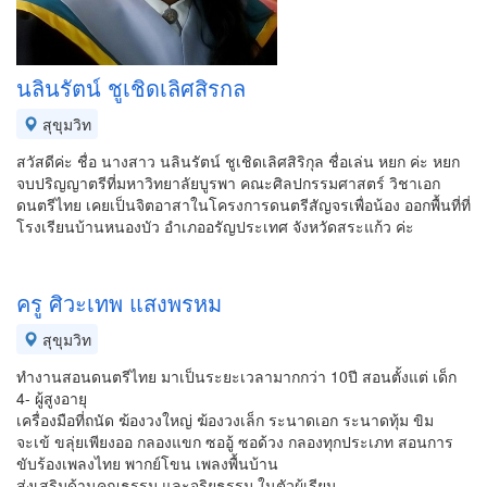
นลินรัตน์ ชูเชิดเลิศสิรกล
สุขุมวิท
สวัสดีค่ะ ชื่อ นางสาว นลินรัตน์ ชูเชิดเลิศสิริกุล ชื่อเล่น หยก ค่ะ หยก
จบปริญญาตรีที่มหาวิทยาลัยบูรพา คณะศิลปกรรมศาสตร์ วิชาเอก
ดนตรีไทย เคยเป็นจิตอาสาในโครงการดนตรีสัญจรเพื่อน้อง ออกพื้นที่ที่
โรงเรียนบ้านหนองบัว อำเภออรัญประเทศ จังหวัดสระแก้ว ค่ะ
ครู ศิวะเทพ แสงพรหม
สุขุมวิท
ทำงานสอนดนตรีไทย มาเป็นระยะเวลามากกว่า 10ปี สอนตั้งแต่ เด็ก
4- ผู้สูงอายุ
เครื่องมือที่ถนัด ฆ้องวงใหญ่ ฆ้องวงเล็ก ระนาดเอก ระนาดทุ้ม ขิม
จะเข้ ขลุ่ยเพียงออ กลองแขก ซออู้ ซอด้วง กลองทุกประเภท สอนการ
ขับร้องเพลงไทย พากย์โขน เพลงพื้นบ้าน
ส่งเสริมด้านคุณธรรม และจริยธรรม ในตัวผู้เรียน