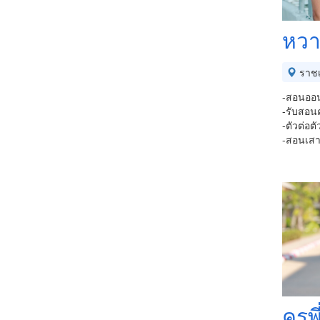
หวา
ราชเ
-สอนออน
-รับสอน
-ตัวต่อ
-สอนเสาร
ครูพี