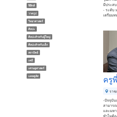
มีประสบก
ฟิสิกส์
- ระดับ 
วาดรูป
เตรียม
วิทยาศาสตร์
ศิลปะ
ศิลปะสำหรับผู้ใหญ่
ศิลปะสำหรับเด็ก
สถาปัตย์
เคมี
เศรษฐศาสตร์
ครูพ
แคลคูลัส
ราชเ
-ปัจจุบั
สามารถส
และมหาว
ทำไมต้อ