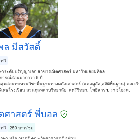
 มีสวัสดิ์
ทวี
กษาระดับปริญญาเอก สาขาคณิตศาสตร์ มหาวิทยลัยมหิดล
การณ์สอนมากกว่า 5 ปี
์กลุ่มสอนทบทวนวิชาพื้นฐานทางคณิตศาสตร์ (แคลคูลัส,สถิติพื้นฐาน) คณ
พิเศษโรงเรียน สวนกุลหลาบวิทยาลัย, สตรีวิทยา, โพธิสารฯ, ราชโอรส,
ตศาสตร์ พี่บอล
ทวี
250 บาท/ชม
ศึกษา ปริญญาตรี คณะวิทยาศาสตร์ จุฬาฯ