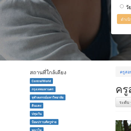
วั
ดำเน
สถานที่ใกล้เคียง
ครูสอ
CentralWorld
ครู
กรุงเทพมหานคร
จุฬาลงกรณ์มหาวิทยาลัย
ระดับ
ดินแดง
ปทุมวัน
ป้อมปราบศัตรูพ่าย
พญาไท