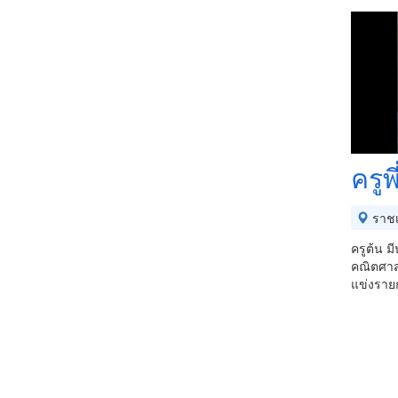
ครูพ
ราชเ
ครูต้น 
คณิตศาส
แข่งราย