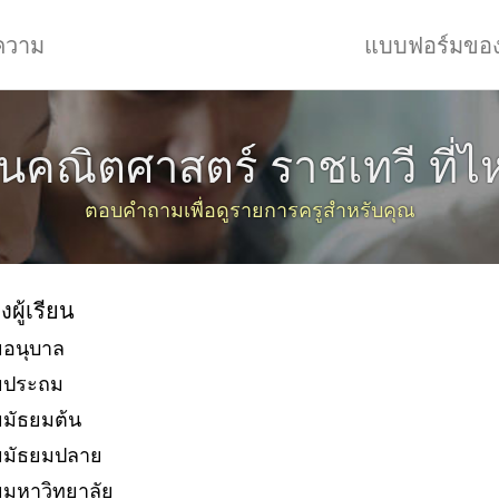
ความ
แบบฟอร์มขอ
ยนคณิตศาสตร์ ราชเทวี ที่ไ
ตอบคำถามเพื่อดูรายการครูสำหรับคุณ
งผู้เรียน
ยอนุบาล
ัยประถม
ยมัธยมต้น
ยมัธยมปลาย
ยมหาวิทยาลัย