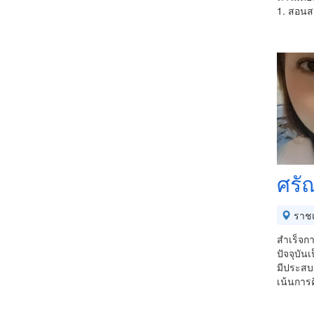
1. สอนสน
ศรัณ
ราชเ
สำเร็จก
ปัจจุบั
มีประสบ
เน้นการ