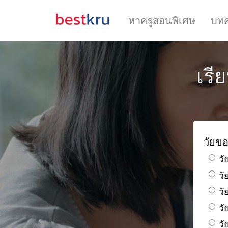
หาครูสอนพิเศษ
บท
เรี
วัยขอ
วั
ว
วั
วั
วั