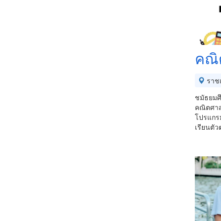
คณิ
ราชเ
ชมัธยม
คณิตศาส
โปรแกรม
เรียนตั