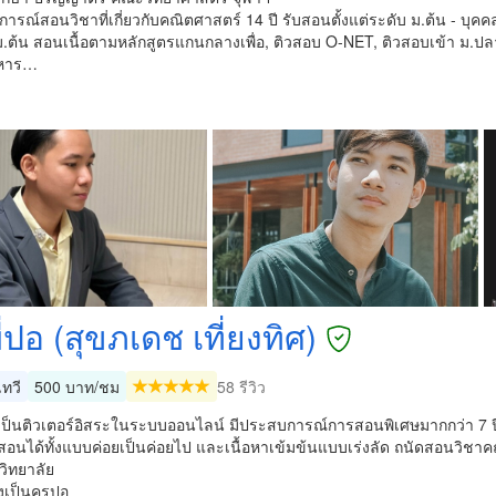
ารณ์สอนวิชาที่เกี่ยวกับคณิตศาสตร์ 14 ปี รับสอนตั้งแต่ระดับ ม.ต้น - บุคค
ม.ต้น สอนเนื้อตามหลักสูตรแกนกลางเพื่อ, ติวสอบ O-NET, ติวสอบเข้า ม.ปล
ทหาร…
ี่ปอ​ (สุขภเดช​ เที่ยงทิศ)​
ทวี
500 บาท/ชม
58 รีวิว
นเป็นติวเตอร์อิสระในระบบออนไลน์ มีประสบการณ์การสอนพิเศษมากกว่า 7 ปี
อนได้ทั้งแบบค่อยเป็นค่อยไป และเนื้อหาเข้มข้นแบบเร่งลัด ถนัดสอนวิชาค
ิทยาลัย
งเป็นครูปอ