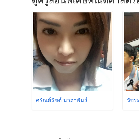
ศรัณย์รัชต์ นาถาพันธ์
วัชร