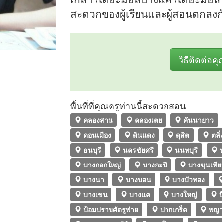
สะดวกของผู้เรียนและผู้สอนตกลงก
วิธีติดต่อค
พื้นที่ที่คุณครูท่านนี้สะดวกสอน
คลองสาน
คลองเตย
คันนายาว
ดอนเมือง
ดินแดง
ดุสิต
ตลิ่
ธนบุรี
นครชัยศรี
นนทบุรี
บ
บางกอกใหญ่
บางกะปิ
บางขุนเที
บางนา
บางบอน
บางบัวทอง
บางเขน
บางแค
บางใหญ่
บ
ป้อมปราบศัตรูพ่าย
ปากเกร็ด
พญา