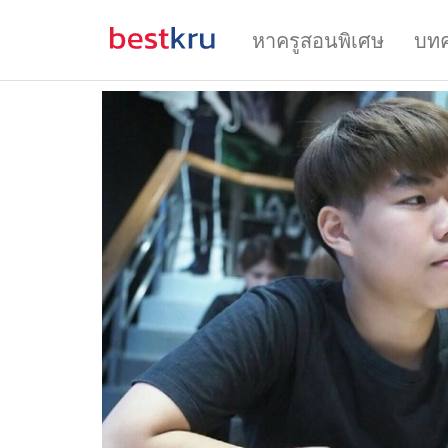
หาครูสอนพิเศษ
บท