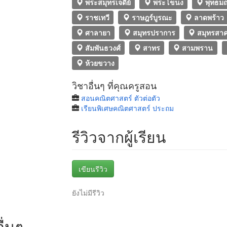
พระสมุทรเจดีย์
พระโขนง
พุทธม
ราชเทวี
ราษฎร์บูรณะ
ลาดพร้าว
ศาลายา
สมุทรปราการ
สมุทรสา
สัมพันธวงศ์
สาทร
สามพราน
ห้วยขวาง
วิชาอื่นๆ ที่คุณครูสอน
สอนคณิตศาสตร์ ตัวต่อตัว
เรียนพิเศษคณิตศาสตร์ ประถม
รีวิวจากผู้เรียน
เขียนรีวิว
ยังไม่มีรีวิว
ื่นๆ