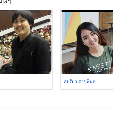
ะ
สุปรียา ราชูพิมล