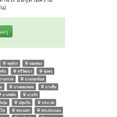
ัน)
ุณครู
จตุจักร
จอมทอง
งชัน
ทวีวัฒนา
ทุ่งครุ
างกรวย
บางกอกน้อย
ยน
บางคอแหลม
บางซื่อ
บางพลัด
บางรัก
ึงกุ่ม
ปทุมวัน
ประเวศ
ไท
พระนคร
พระประแดง