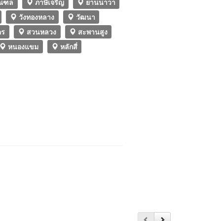
ณฑล
ภาษีเจริญ
ยานนาวา
วังทองหลาง
วัฒนา
คร
สวนหลวง
สะพานสูง
หนองแขม
หลักสี่