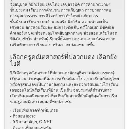
วัยอนุบาล ก็มักเรียน เลขไทย เลขอารบิค การคำนวณง่ายๆ
ชั้นประถม เรียน การคำนวณ การแก้ปัญหา การบวกการลบ
การคูณการหาร การตีโจทย์ การทำโจทย์ แก้สมการ
ชั้นมัธยม เรียน ระบบจำนวนจริง ฟังก์ชัน ความน่าจะเป็น
เศษส่วน อัตรส่วนร้อยละ สมการเชิงเส้น ตรีโกณมิติ พีชคณิต
ติวเตอร์เลขจะช่วยตะลุยโจทย์ปัญหาต่างๆ ช่วยสอนเสริมในจุด
ที่ยังไม่เข้าใจ สำหรับผู้เรียนที่ต่้องการเก่งเลขแบบเร่งรัด อยาก
เสริมทักษะการเรียนเลข หรืออยากเก่งเลขมากขึ้น
เลือกครูคณิตศาสตร์ที่ปลวกแดง เลือกยัง
ไงดี
วิธีเลือกครูคณิตศาสตร์​ที่ปลวกแดงต้องดูที่ความต้องการของผู้
เรียนก่อน ว่าเหตุผลที่ต้องการเรียนคืออะไร อยากเรียนกับครูไทย
หรือครูสอนเลขเป็นภาษาอังกฤษ และสะดวกเรียนอย่างไร เรียน
เลขออนไลน์หรือเรียนที่บ้าน เป็นต้น จุดประสงค์สำหรับการ
เรียนพิเศษคณิตศาสตร์เพิ่มเติมเป็นส่วนที่สำคัญที่สุดในการเริ่ม
หาครูสอนพิเศษ เหตุผลที่พบบ่อยเช่น
- เรียนเพิ่มเกรด/ติวเพิ่มเกรด
- ติวสอบ igcse
- 9 วิชาสามัญฯ, O-NET
- ติวเลขเพื่อสอบแข่งขัน