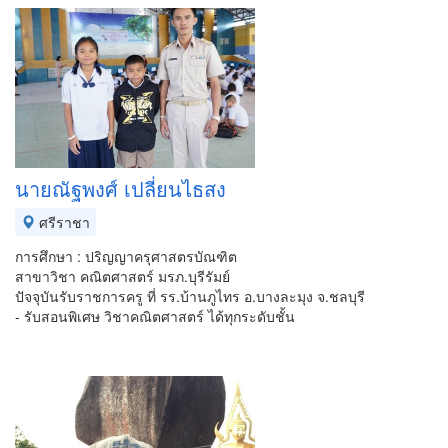
นายณัฐพงศ์ เปลี่ยนไธสง
ศรีราชา
การศึกษา : ปริญญาครุศาสตรบัณฑิต
สาขาวิชา คณิตศาสตร์ มรภ.บุรีรัมย์
ปัจจุบันรับราชการครู ที่ รร.บ้านภูไทร อ.บางละมุง จ.ชลบุรี
- รับสอนพิเศษ วิชาคณิตศาสตร์ ได้ทุกระดับชั้น