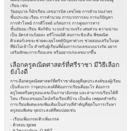
เรียน เช่น
วัยอนุบาล ก็มักเรียน เลขอารบิค เลขไทย การคำนวณง่ายๆ
ชั้นประถม เรียน การคำนวณ การบวกการลบ การแก้ปัญหา
การทำโจทย์ การตีโจทย์ แก้สมการ การคูณการหาร
ชั้นมัธยม เรียน ฟังก์ชัน ระบบจำนวนจริง เศษส่วน ความน่าจะ
เป็น อัตรส่วนร้อยละ ตรีโกณมิติ สมการเชิงเส้น พีชคณิต
ติวเตอร์เลขจะช่วยตะลุยโจทย์ปัญหาต่างๆ ช่วยสอนเสริมในจุด
ที่ยังไม่เข้าใจ สำหรับผู้เรียนที่ต่้องการเก่งเลขแบบเร่งรัด อยาก
เสริมทักษะการเรียนเลข หรืออยากเก่งเลขมากขึ้น
เลือกครูคณิตศาสตร์ที่ศรีราชา มีวิธีเลือก
ยังไงดี
การเลือกครูคณิตศาสตร์​ที่ศรีราชาต้องดูที่จุดประสงค์ของผู้เรียน
เป็นสิ่งแรก ว่าจุดประสงค์ที่ต้องการเรียนคืออะไร ต้องการ
ครูไทยหรือครูสอนเลขเป็นภาษาอังกฤษ และสามารถเรียนได้ที่
ไหน เรียนเลขออนไลน์หรือเรียนที่บ้าน เป็นต้น เหตุผลสำหรับ
การเรียนพิเศษเลขเพิ่มเติมเป็นส่วนที่สำคัญที่สุดในการเริ่มหา
ครูสอนพิเศษ จุดประสงค์ที่พบบ่อยเช่น
- เรียนเพิ่มเกรด/ติวเพิ่มเกรด
- ติวสอบ igcse
- 9 วิชาสามัญฯ, O-NET