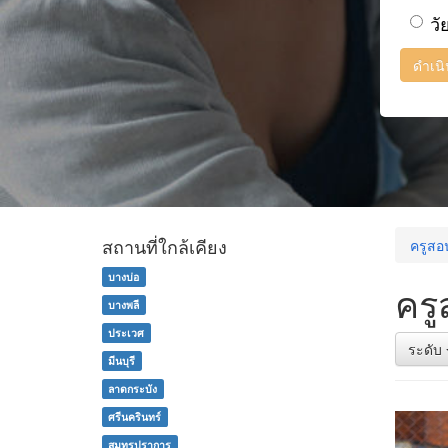
วั
ดำเน
สถานที่ใกล้เคียง
ครูสอ
บางบ่อ
ครู
บางพลี
ประเวศ
ระดับ
มีนบุรี
ลาดกระบัง
ศรีนครินทร์
สมุทรปราการ