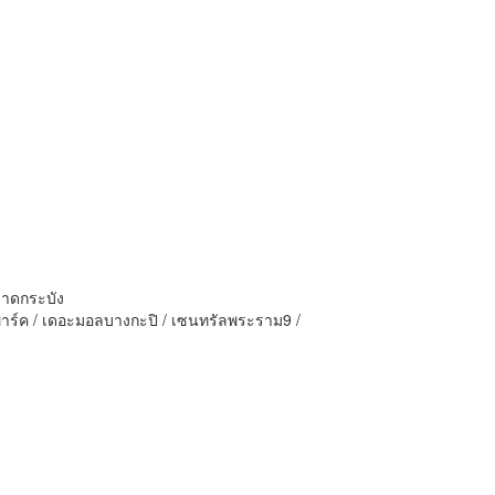
ลาดกระบัง
พาร์ค / เดอะมอลบางกะปิ / เซนทรัลพระราม9 /