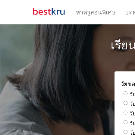
หาครูสอนพิเศษ
บท
เรีย
วัยขอ
วั
ว
วั
วั
วั