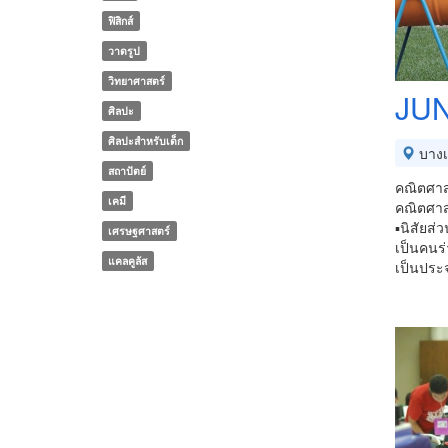
ฟิสิกส์
วาดรูป
วิทยาศาสตร์
JU
ศิลปะ
ศิลปะสำหรับเด็ก
บางเ
สถาปัตย์
คณิตศาส
เคมี
คณิตศาส
▪️นิสัยส่
เศรษฐศาสตร์
เป็นคนร่
แคลคูลัส
เป็นประจ