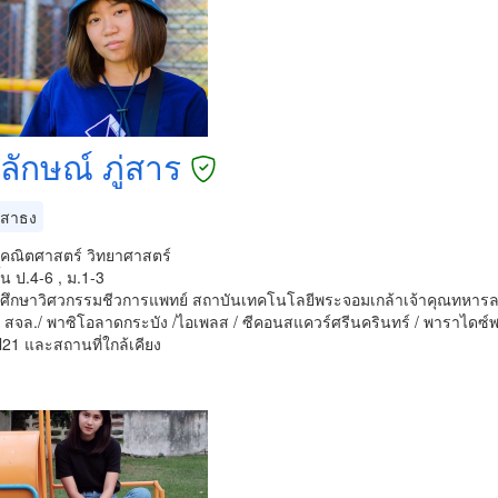
ลักษณ์ ภู่สาร
สาธง
นคณิตศาสตร์ วิทยาศาสตร์
้น ป.4-6 , ม.1-3
บันศึกษาวิศวกรรมชีวการแพทย์ สถาบันเทคโนโลยีพระจอมเกล้าเจ้าคุณทหาร
่ สจล./ พาซิโอลาดกระบัง /ไอเพลส / ซีคอนสแควร์ศรีนครินทร์ / พาราไดซ์
21 และสถานที่ใกล้เคียง