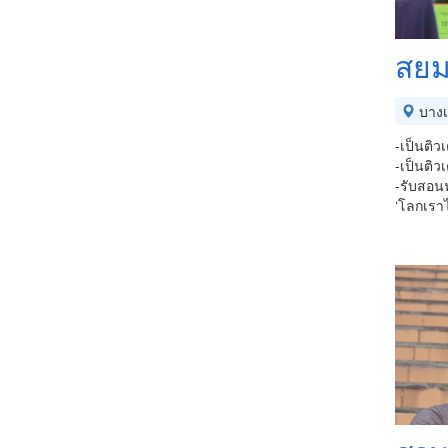
สยม
บางเ
-เป็นติว
-เป็นติว
-รับสอนฟ
‘โลกเราไ