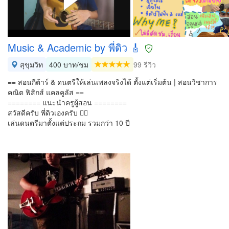
Music & Academic by พี่ดิว 🎸
สุขุมวิท
400 บาท/ชม
99 รีวิว
== สอนกีต้าร์ & ดนตรีให้เล่นเพลงจริงได้ ตั้งแต่เริ่มต้น | สอนวิชาการ
คณิต ฟิสิกส์ แคลคูลัส ==
======== แนะนำครูผู้สอน ========
สวัสดีครับ พี่ดิวเองครับ 🙋‍♂️
เล่นดนตรีมาตั้งแต่ประถม รวมกว่า 10 ปี