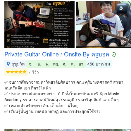
Private Guitar Online / Onsite By ครูบอล
สุขุมวิท
จ.
อ.
พ.
พฤ.
ศ.
ส.
อา.
450 บาท/ชม
7 รีวิว
✅ จบการศึกษาจากมหาวิทยาลัยศิลปากร คณะดุริยางคศาสตร์ สาขา
ดนตรีแจ๊ส เอก กีตาร์ไฟฟ้า
✅ ประสบการณ์สอนมากกว่า 10 ปี ทั้งในสถาบันดนตรี Kpn Music
Academy รร.สารสาสน์วิเทศสุวรรณภูมิ รร.คารีอุปถัมภ์ และ อื่นๆ
✅ เหมาะสำหรับทุกระดับ: เด็กเล็ก – ผู้ใหญ่
✅ เรียนรู้พื้นฐาน เทคนิค ทฤษฎี และการประยุกต์ใช้จริง