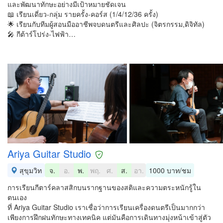
และพัฒนาทักษะอย่างมีเป้าหมายชัดเจน
📖 เรียนเดี่ยว-กลุ่ม รายครั้ง-คอร์ส (1/4/12/36 ครั้ง)
🌟 เรียนกับทีมผู้สอนมืออาชีพจบดนตรีและศิลปะ (จิตรกรรม,ดิจิทัล)
🎤 กีต้าร์โปร่ง-ไฟฟ้า…
Ariya Guitar Studio
สุขุมวิท
จ.
อ.
พ.
พฤ.
ศ.
ส.
อา.
1000 บาท/ชม
การเรียนกีตาร์คลาสสิกบนรากฐานของสติและความตระหนักรู้ใน
ตนเอง
ที่ Ariya Guitar Studio เราเชื่อว่าการเรียนเครื่องดนตรีเป็นมากกว่า
เพียงการฝึกฝนทักษะทางเทคนิค แต่มันคือการเดินทางมุ่งหน้าเข้าสู่ตัว