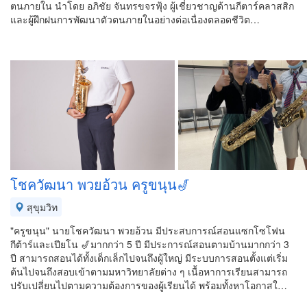
ตนภายใน นำโดย อภิชัย จันทรขจรฟุ้ง ผู้เชี่ยวชาญด้านกีตาร์คลาสสิก
และผู้ฝึกฝนการพัฒนาตัวตนภายในอย่างต่อเนื่องตลอดชีวิต…
โชควัฒนา พวยอ้วน ครูขนุน🎷
สุขุมวิท
"ครูขนุน" นายโชควัฒนา พวยอ้วน มีประสบการณ์สอนแซกโซโฟน
กีต้าร์และเปียโน 🎷มากกว่า 5 ปี มีประการณ์สอนตามบ้านมากกว่า 3
ปี สามารถสอนได้ทั้งเด็กเล็กไปจนถึงผู้ใหญ่ มีระบบการสอนตั้งแต่เริ่ม
ต้นไปจนถึงสอบเข้าตามมหาวิทยาลัยต่าง ๆ เนื้อหาการเรียนสามารถ
ปรับเปลี่ยนไปตามความต้องการของผู้เรียนได้ พร้อมทั้งหาโอกาสใ…