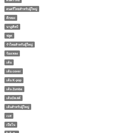
ดนตรีไทยสำหรับผู้ใหญ่
ตีกลอง
นาฏศิลป์
ฟลูต
รำไทยสำหรับผู้ใหญ่
ร้องเพลง
เต้น
เต้น cover
เต้น K-pop
เต้น Zumba
เต้นบัลเล่ต์
เต้นสำหรับผู้ใหญ่
เบส
เปียโน