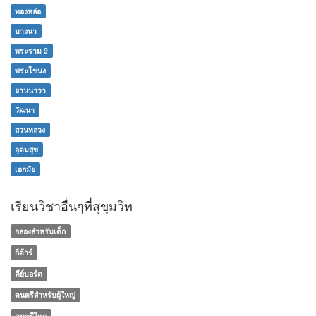
ทองหล่อ
บางนา
พระราม 9
พระโขนง
ยานนาวา
วัฒนา
สวนหลวง
อุดมสุข
เอกมัย
เรียนวิชาอื่นๆที่สุขุมวิท
กลองสำหรับเด็ก
กีต้าร์
คีย์บอร์ด
ดนตรีสำหรับผู้ใหญ่
ดนตรีไทย