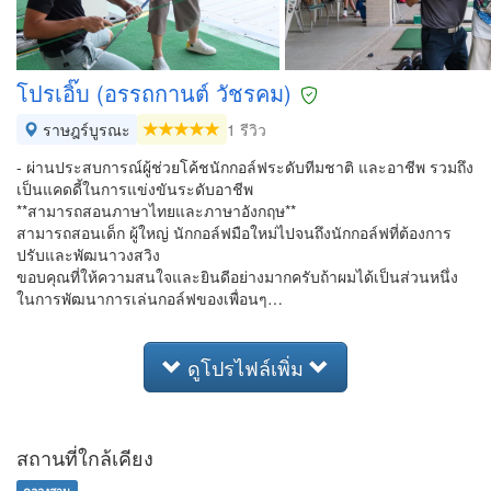
โปรเอิ๊บ (อรรถกานต์ วัชรคม)
ราษฎร์บูรณะ
1 รีวิว
- ผ่านประสบการณ์ผู้ช่วยโค้ชนักกอล์ฟระดับทีมชาติ และอาชีพ รวมถึง
เป็นแคดดี้ในการแข่งขันระดับอาชีพ
**สามารถสอนภาษาไทยและภาษาอังกฤษ**
สามารถสอนเด็ก ผู้ใหญ่ นักกอล์ฟมือใหม่ไปจนถึงนักกอล์ฟที่ต้องการ
ปรับและพัฒนาวงสวิง
ขอบคุณที่ให้ความสนใจและยินดีอย่างมากครับถ้าผมได้เป็นส่วนหนึ่ง
ในการพัฒนาการเล่นกอล์ฟของเพื่อนๆ…
ดูโปรไฟล์เพิ่ม
สถานที่ใกล้เคียง
คลองสาน