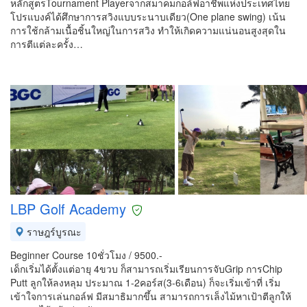
หลักสูตรTournament Playerจากสมาคมกอล์ฟอาชีพแห่งประเทศไทย
โปรแบงค์ได้ศึกษาการสวิงแบบระนาบเดียว(One plane swing) เน้น
การใช้กล้ามเนื้อชิ้นใหญ่ในการสวิง ทำให้เกิดความแน่นอนสูงสุดใน
การตีแต่ละครั้ง…
LBP Golf Academy
ราษฎร์บูรณะ
Beginner Course 10ชั่วโมง / 9500.-
เด็กเริ่มได้ตั้งแต่อายุ 4ขวบ ก็สามารถเริ่มเรียนการจับGrip การChip
Putt ลูกให้ลงหลุม ประมาณ 1-2คอร์ส(3-6เดือน) ก็จะเริ่มเข้าที่ เริ่ม
เข้าใจการเล่นกอล์ฟ มีสมาธิมากขึ้น สามารถการเล็งไม้หาเป้าตีลูกให้