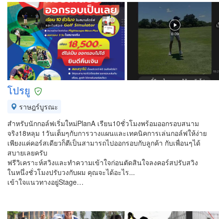
โปรยู
ราษฎร์บูรณะ
สำหรับนักกอล์ฟเริ่มใหม่PlanA เรียน10ชั่วโมงพร้อมออกรอบสนาม
จริง18หลุม 1วันเต็มๆกับการวางแผนและเทคนิคการเล่นกอล์ฟให้ง่าย
เพียงแค่คอร์สเดียวก็ตีเป็นสามารถไปออกรอบกับลูกค้า กับเพื่อนๆได้
สบายเลยครับ
ฟรีวิเคราะห์สวิงและทำความเข้าใจก่อนตัดสินใจลงคอร์สปรับสวิง
ในหนึ่งชั่วโมงปรับวงกับผม คุณจะได้อะไร...
เข้าใจแนวทางอยู่Stage…