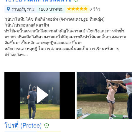
ราษฎร์บูรณะ
1200 บาท/ชม
6 รีวิว
*เป็น1ในทีมโค้ช ทีมกีฬากอล์ฟ (จังหวัดนครปฐม ทีมหญิง)
*เป็นโปรสอนกอล์ฟอาชีพ
ทำให้ผมนั้นตระหนักถึงความสำคัญในความเข้าใจสวิงและการทำซ้ำ
มากกว่าที่จะมีสวิงที่สวยงามแต่ไม่มีคุณภาพจึงทำให้ผมกลั่นกรองความ
คิดขึ้นมาเป็นหลักและทฤษฎีของผมเองขึ้นมา
หลักการและทฤษฎี ในการสอนของผมนั้นจะเป็นการเรียนหรือการ
สร้างสวิงข…
โปรตี๋ (Protee)