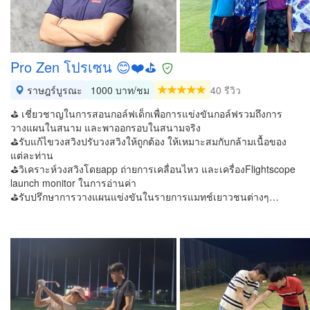
Pro Zen โปรเซน 😊❤️⛳️
ราษฎร์บูรณะ
1000 บาท/ชม
40 รีวิว
⛳️ เชี่ยวชาญในการสอนกอล์ฟเด็กเพื่อการแข่งขันกอล์ฟรวมถึงการ
วางแผนในสนาม และพาออกรอบในสนามจริง
⛳️รับแก้ไขวงสวิงปรับวงสวิงให้ถูกต้อง ให้เหมาะสมกับกล้ามเนื้อของ
แต่ละท่าน
⛳️วิเคราะห์วงสวิงโดยapp ถ่ายการเคลื่อนไหว และเครื่องFlightscope
launch monitor ในการอ่านค่า
⛳️รับปรึกษาการวางแผนแข่งขันในรายการแมทช์เยาวชนต่างๆ…