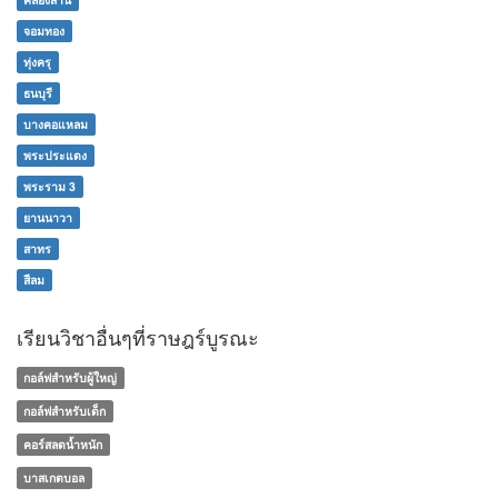
จอมทอง
ทุ่งครุ
ธนบุรี
บางคอแหลม
พระประแดง
พระราม 3
ยานนาวา
สาทร
สีลม
เรียนวิชาอื่นๆที่ราษฎร์บูรณะ
กอล์ฟสำหรับผู้ใหญ่
กอล์ฟสำหรับเด็ก
คอร์สลดน้ำหนัก
บาสเกตบอล