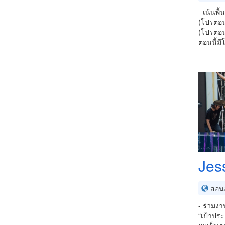
- เน้นพื
(โปรตอนน
(โปรตอนน
ตอนนี้มี
Jes
สอนอ
- ร่วมง
“เป้าปร