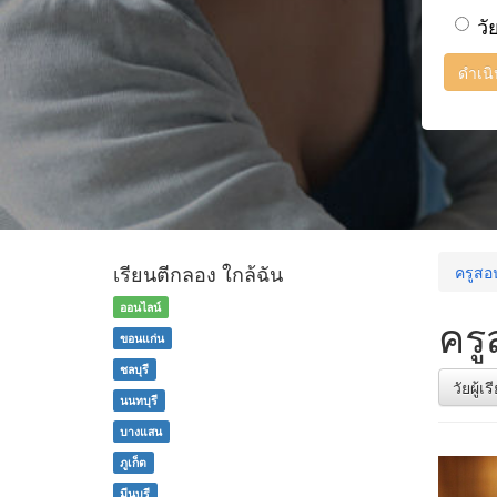
วั
ดำเน
เรียนตีกลอง ใกล้ฉัน
ครูสอ
ออนไลน์
ครู
ขอนแก่น
ชลบุรี
วัยผู้เ
นนทบุรี
บางแสน
ภูเก็ต
มีนบุรี