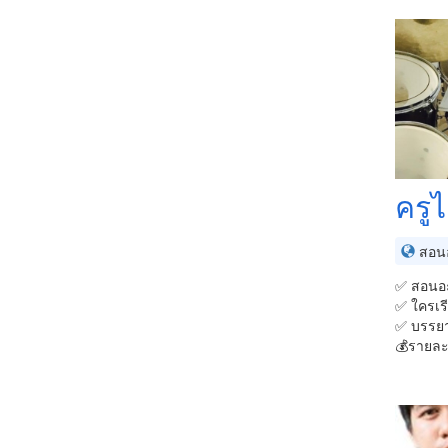
ครูไ
สอนอ
✅ สอนอะไ
✅ ใครเรีย
✅ บรรยา
💰รายละเ