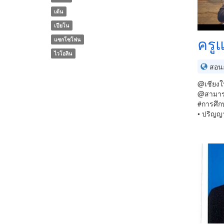
เต้น
เปียโน
ครูแ
แซกโซโฟน
ไวโอลิน
สอนอ
@เชียงให
@สามารถ
#การศึก
• ปริญญ