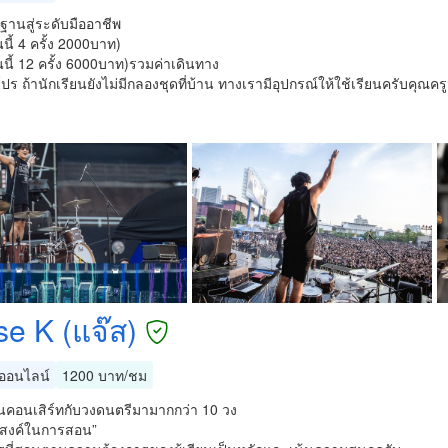
้นฐานสู่ระดับมืออาชีพ
ี้ 4 ครั้ง 2000บาท)
ี้ 12 ครั้ง 6000บาท)รวมค่าเดินทาง
โปร ถ้านักเรียนยังไม่มีกลองชุดที่บ้าน ทางเรามีอุปกรณ์ให้ใช้เรียนครับคุณ
se K (แจ๊ส)
อนไลน์
1200 บาท/ชม
านคอนเสิร์ทกับวงดนตรีมามากกว่า 10 วง
ะสงค์ในการสอน”