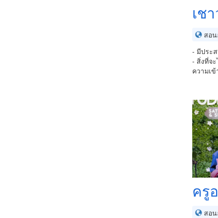
เชา
สอนอ
- มีประส
- สิ่งที
ความเข้า
ครู
สอนอ