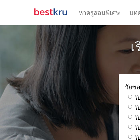
หาครูสอนพิเศษ
บท
เ
วัยขอ
วั
ว
วั
วั
วั