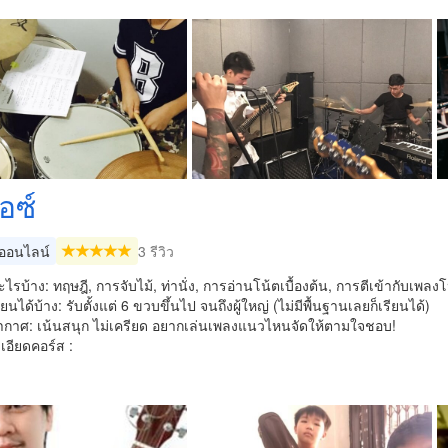
อซ์
อนไลน์
3 รีวิว
รบ้าง: ทฤษฎี, การจับไม้, ท่านั่ง, การอ่านโน้ตเบื้องต้น, การตีเข้ากับเพล
นได้บ้าง: รับตั้งแต่ 6 ขวบขึ้นไป จนถึงผู้ใหญ่ (ไม่มีพื้นฐานเลยก็เรียนได้)
กาศ: เน้นสนุก ไม่เครียด อยากเล่นเพลงแนวไหนจัดให้ตามใจชอบ!
อียดคอร์ส :