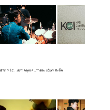
งโปรด พร้อมเทคนิคลูกเล่นรายละเอียดเชิงลึก