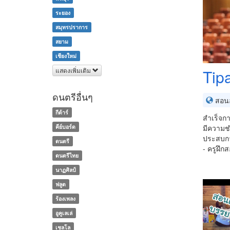
ระยอง
สมุทรปราการ
สยาม
เชียงใหม่
Tip
แสดงเพิ่มเติม
ดนตรีอื่นๆ
สอนอ
กีต้าร์
สำเร็จก
คีย์บอร์ด
มีความชำ
ประสบก
ดนตรี
- ครูฝึก
ดนตรีไทย
นาฏศิลป์
ฟลูต
ร้องเพลง
อูคูเลเล่
เชลโล