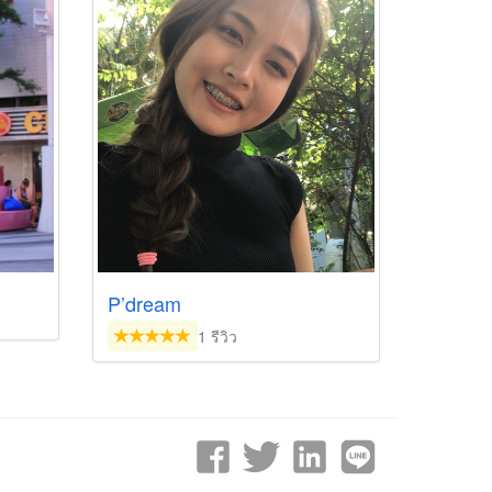
P’dream
1 รีวิว