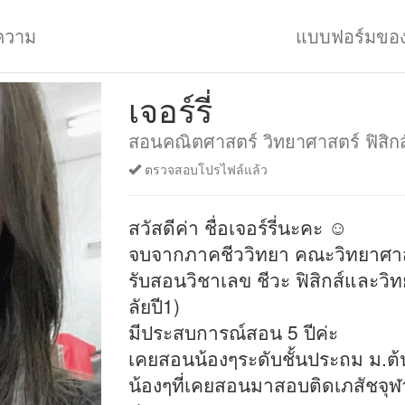
ความ
แบบฟอร์มขอ
เจอร์รี่
สอนคณิตศาสตร์ วิทยาศาสตร์ ฟิสิกส์
ตรวจสอบโปรไฟล์แล้ว
สวัสดีค่า ชื่อเจอร์รี่นะคะ ☺️
จบจากภาคชีววิทยา คณะวิทยาศาสต
รับสอนวิชาเลข ชีวะ ฟิสิกส์และวิท
ลัยปี1)
มีประสบการณ์สอน 5 ปีค่ะ
เคยสอนน้องๆระดับชั้นประถม ม.ต
น้องๆที่เคยสอนมาสอบติดเภสัชจุฬ