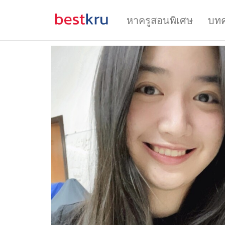
หาครูสอนพิเศษ
บท