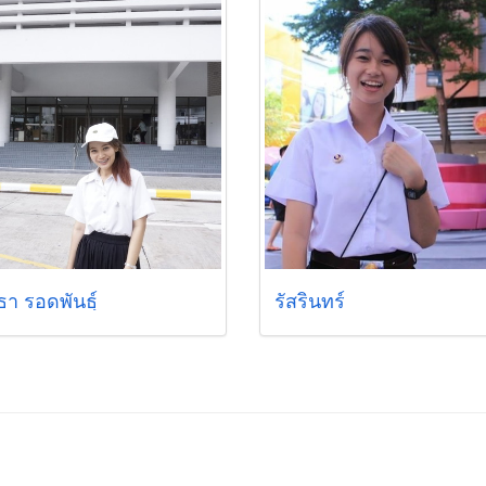
ธา รอดพันธุ์
รัสรินทร์