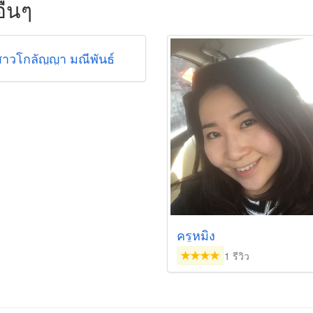
ื่นๆ
าวโกลัญญา มณีพันธ์
ครูหมิง
1 รีวิว