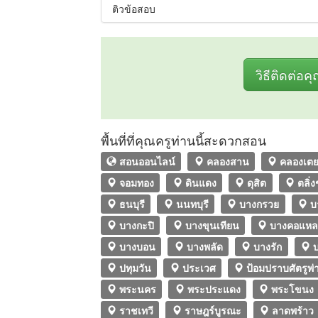
ติวข้อสอบ
วิธีติดต่อค
พื้นที่ที่คุณครูท่านนี้สะดวกสอน
สอนออนไลน์
คลองสาน
คลองเต
จอมทอง
ดินแดง
ดุสิต
ตลิ่ง
ธนบุรี
นนทบุรี
บางกรวย
บ
บางกะปิ
บางขุนเทียน
บางคอแห
บางบอน
บางพลัด
บางรัก
บ
ปทุมวัน
ประเวศ
ป้อมปราบศัตรูพ่
พระนคร
พระประแดง
พระโขนง
ราชเทวี
ราษฎร์บูรณะ
ลาดพร้าว