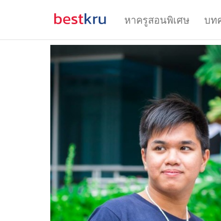
หาครูสอนพิเศษ
บท