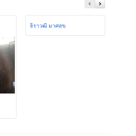
จิราวุฒิ มาศสุข