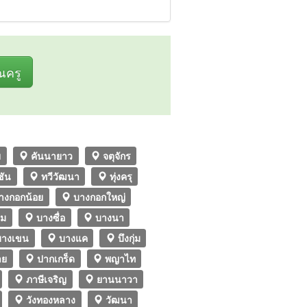
ุณครู
ย
คันนายาว
จตุจักร
ชัน
ทวีวัฒนา
ทุ่งครุ
างกอกน้อย
บางกอกใหญ่
ลม
บางซื่อ
บางนา
างเขน
บางแค
บึงกุ่ม
าย
ปากเกร็ด
พญาไท
ภาษีเจริญ
ยานนาวา
วังทองหลาง
วัฒนา