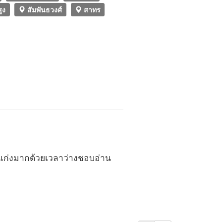
ูง
สัมพันธวงศ์
สาทร
นเก่งมากด้วยเวลาว่างชอบอ่าน