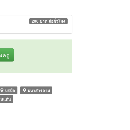
200 บาท ต่อชั่วโมง
ุณครู
บรบือ
มหาสารคาม
อนแก่น