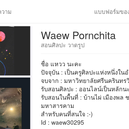
ความ
แบบฟอร์มขอ
Waew Pornchita
สอนศิลปะ วาดรูป
ชื่อ แหวว นะคะ
ปัจจุบัน : เป็นครูศิลปะแห่งหนึ่งใ
จบจาก : มหาวิทยาลัยศรีนครินทรว
รับสอนศิลปะ : ออนไลน์เป็นหลักน
รับสอนในพื้นที่ : บ้านไผ่ เมืองพ
มหาสารคาม
สำหรับคนที่สนใจ :-)
Id : waew30295