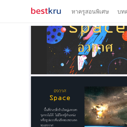
หาครูสอนพิเศษ
บท