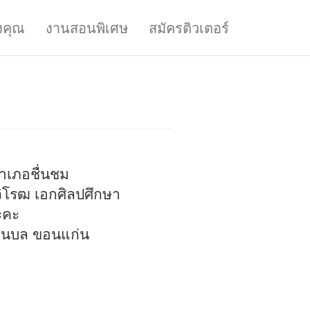
งคุณ
งานสอนพิเศษ
สมัครติวเตอร์
นอำเภอชื่นชม
ิโรฒ เอกศิลปศึกษา
ะคะ
ล ชนบล ขอนแก่น