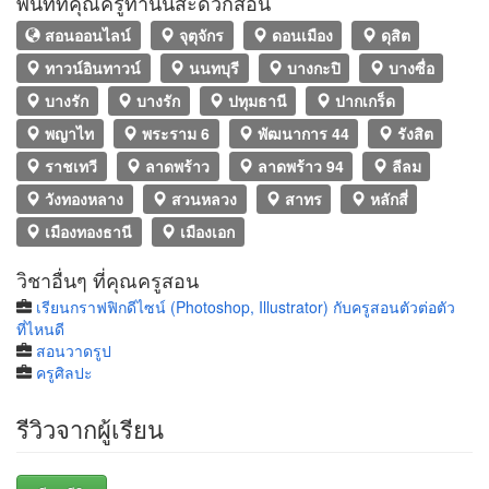
พื้นที่ที่คุณครูท่านนี้สะดวกสอน
สอนออนไลน์
จุตุจักร
ดอนเมือง
ดุสิต
ทาวน์อินทาวน์
นนทบุรี
บางกะปิ
บางซื่อ
บางรัก
บางรัก
ปทุมธานี
ปากเกร็ด
พญาไท
พระราม 6
พัฒนาการ 44
รังสิต
ราชเทวี
ลาดพร้าว
ลาดพร้าว 94
ลีลม
วังทองหลาง
สวนหลวง
สาทร
หลักสี่
เมืองทองธานี
เมืองเอก
วิชาอื่นๆ ที่คุณครูสอน
เรียนกราฟฟิกดีไซน์ (Photoshop, Illustrator) กับครูสอนตัวต่อตัว
ที่ไหนดี
สอนวาดรูป
ครูศิลปะ
รีวิวจากผู้เรียน