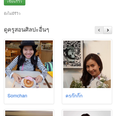
เขียนรีวิว
ยังไม่มีรีวิว
ดูครูสอนศิลปะอื่นๆ
Somchan
ครูกุ๊กกิ๊ก