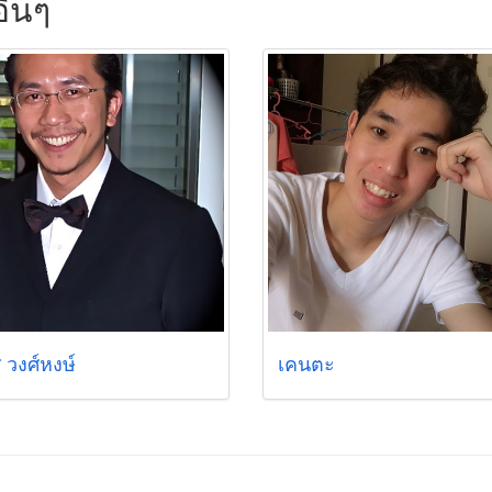
ื่นๆ
 วงศ์หงษ์
เคนตะ