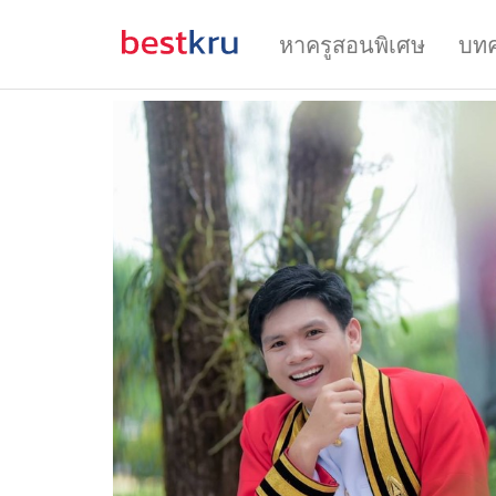
หาครูสอนพิเศษ
บท