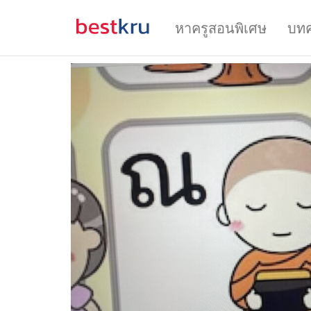
หาครูสอนพิเศษ
บท