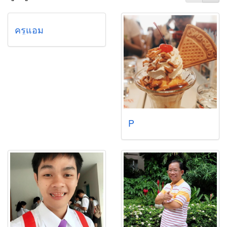
ครูแอม
P