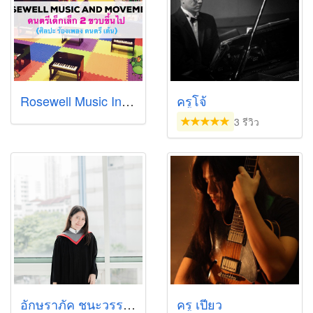
Rosewell Music Institute
ครูโจ้
3 รีวิว
อักษราภัค ชนะวรรณโณ
ครู เปียว