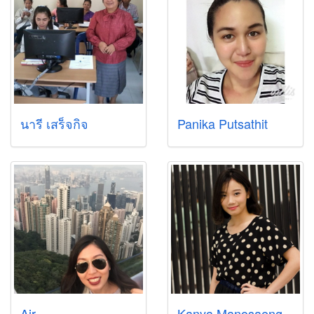
นารี เสร็จกิจ
Panika Putsathit
Air
Kanya Manosaeng