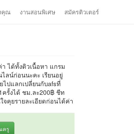
งคุณ
งานสอนพิเศษ
สมัครติวเตอร์
า ได้ทั้งติวเนื้อหา แกรม
นไลน์ก่อนนะคะ เรียนอยู่
ยไปแลกเปลี่ยนกับafsที่
 1ครั้งได้ ชม.ละ200฿ ชีท
นใจคุยรายละเอียดก่อนได้ค่า
ุณครู