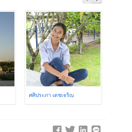
ศศิประภา เดชเจริญ