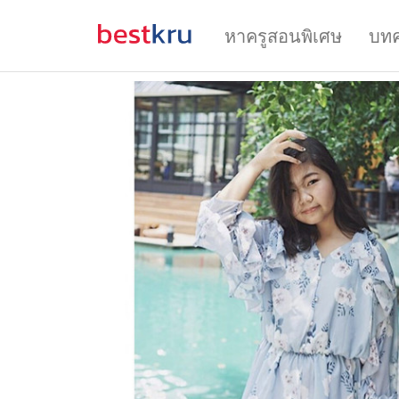
หาครูสอนพิเศษ
บท