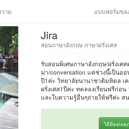
ความ
แบบฟอร์มขอ
Jira
สอนภาษาอังกฤษ ภาษาฝรั่งเศส
รับสอนพิเศษภาษาอังกฤษ/ฝรั่งเศสค่
ม่า/conversation แต่ช่วงนี้เป็นออ
ปี1ค่ะ วิทยาลัยนานาชาติมหิดล เค
ฝรั่งเศส1ปีค่ะ ทดลองเรียนฟรีก่อน
และใบความรู้อื่นๆถ่ายให้ฟรีค่ะ ส
วิธีติดต่อค