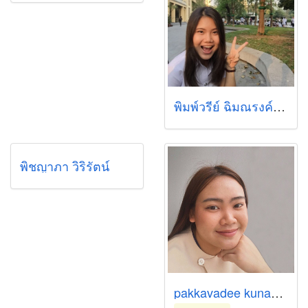
พิมพ์วรีย์ ฉิมณรงค์ (หนอนแก้ว)
พิชญาภา วิริรัตน์
pakkavadee kunasangkam