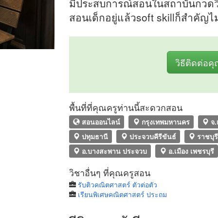
มีประสบการณ์สอนในสถาบันกวดวิช
สอนเด็กอยู่แล้วsoft skillก็สำคัญไม
วิธีติดต่อค
พื้นที่ที่คุณครูท่านนี้สะดวกสอน
สอนออนไลน์
กรุงเทพมหานคร
จ.
ปทุมธานี
ประจวบคีรีขันธ์
ราชบุร
อ.บางสะพาน ประจวบ
อ.เมือง เพชรบุรี
วิชาอื่นๆ ที่คุณครูสอน
รับติวคณิตศาสตร์ ตัวต่อตัว
เรียนพิเศษคณิตศาสตร์ ประถม