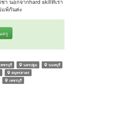
า นอกจากhard skillที่เรา
่แพ้กันค่ะ
ุณครู
เพชรบุรี
นครปฐม
นนทบุรี
ี
สมุทรสาคร
เพชรบุรี