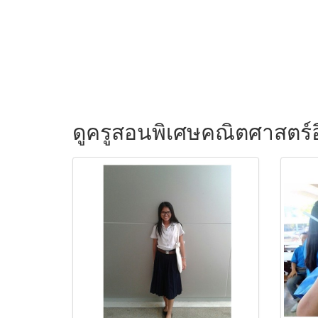
ดูครูสอนพิเศษคณิตศาสตร์อ