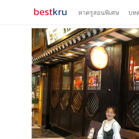
หาครูสอนพิเศษ
บท