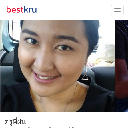
ครูพี่ฝน