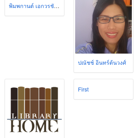
พิมพกานต์ เอกวรชัย (พิมพ์)
ปณัชช์ อินทร์ต้นวงศ์
First