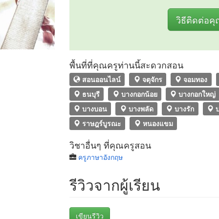
วิธีติดต่อค
พื้นที่ที่คุณครูท่านนี้สะดวกสอน
สอนออนไลน์
จตุจักร
จอมทอง
ธนบุรี
บางกอกน้อย
บางกอกใหญ่
บางบอน
บางพลัด
บางรัก
บ
ราษฎร์บูรณะ
หนองแขม
วิชาอื่นๆ ที่คุณครูสอน
ครูภาษาอังกฤษ
รีวิวจากผู้เรียน
เขียนรีวิว