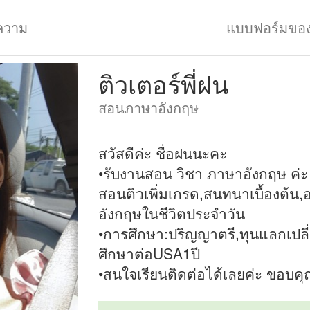
ความ
แบบฟอร์มขอ
ติวเตอร์พี่ฝน
สอนภาษาอังกฤษ
สวัสดีค่ะ ชื่อฝนนะคะ
•รับงานสอน วิชา ภาษาอังกฤษ ค่ะ
สอนติวเพิ่มเกรด,สนทนาเบื้องต้น
อังกฤษในชีวิตประจำวัน
•การศึกษา:ปริญญาตรี,ทุนแลกเปลี
ศึกษาต่อUSA1ปี
•สนใจเรียนติดต่อได้เลยค่ะ ขอบคุณ