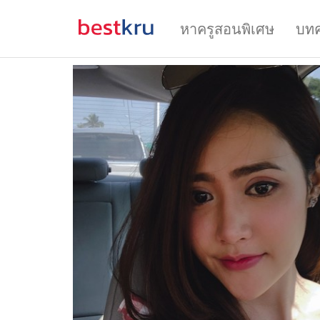
หาครูสอนพิเศษ
บท