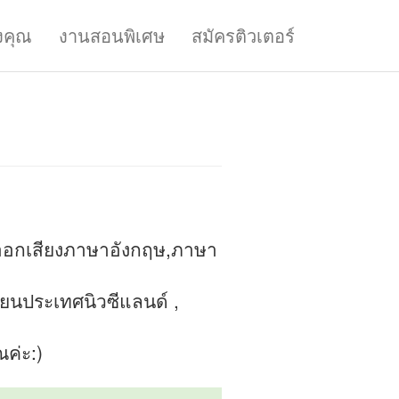
งคุณ
งานสอนพิเศษ
สมัครติวเตอร์
,ออกเสียงภาษาอังกฤษ,ภาษา
่ยนประเทศนิวซีแลนด์ ,
ค่ะ:)