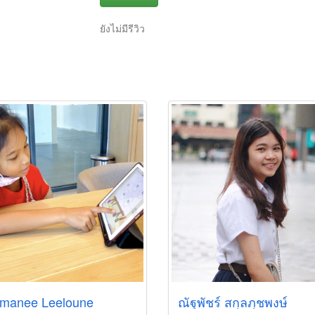
ยังไม่มีรีวิว
manee Leeloune
ณัฐพัชร์ สกุลภุชพงษ์