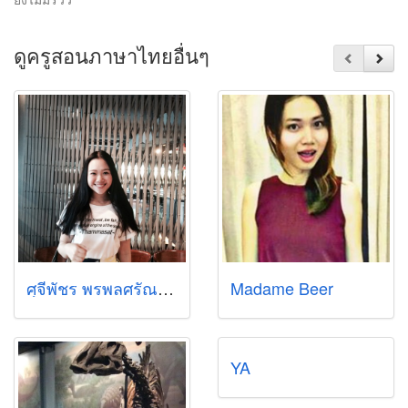
ดูครูสอนภาษาไทยอื่นๆ
ศุจีพัชร พรพลศรัณย์ (พลอย)
Madame Beer
ํYA