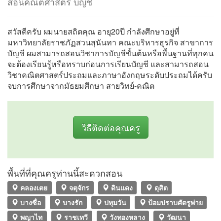
สอนคณิตศาสตร์ บัญชี
สวัสดีครับ ผมนายสถิตคุณ อายุ20ปี กำลังศึกษาอยู่ที่
มหาวิทยาลัยราชภัฏสวนสุนันทา คณะบริหารธุรกิจ สาขาการ
บัญชี ผมสามารถสอนวิชาการบัญชีขั้นต้นหรือพื้นฐานที่ทุกคน
จะต้องเรียนรู้หรือทราบก่อนการเรียนบัญชี และสามารถสอน
วิชาคณิตศาสตร์ประถมและภาษาอังกฤษระดับประถมได้ครับ
จบการศึกษาจากมัธยมศึกษา สายวิทย์-คณิต
วิธีติดต่อคุณครู
พื้นที่ที่คุณครูท่านนี้สะดวกสอน
คลองเตย
จตุจักร
ดินแดง
ดุสิต
บางซื่อ
บางรัก
ปทุมวัน
ป้อมปราบศัตรูพ่าย
พญาไท
ราชเทวี
วังทองหลาง
วัฒนา