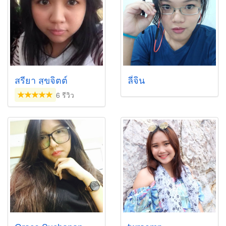
สรียา สุขจิตต์
ลี่จิน
6 รีวิว