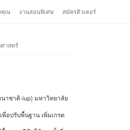
งคุณ
งานสอนพิเศษ
สมัครติวเตอร์
าศาสตร์
นาชาติ-iup) มหาวิทยาลัย
่อปรับพื้นฐาน เพิ่มเกรด