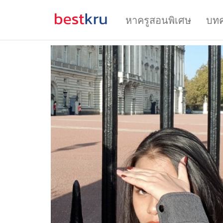
หาครูสอนพิเศษ
บท