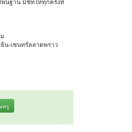
ื้นฐาน มีชีทให้ทุกครั้งที่
ชม
โยธิน-เซนทรัลลาดพราว
ุณครู