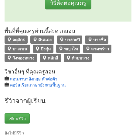
วิธีติดต่อคุณครู
พื้นที่ที่คุณครูท่านนี้สะดวกสอน
จตุจักร
ดินแดง
บางกะปิ
บางซื่อ
บางเขน
บึงกุ่ม
พญาไท
ลาดพร้าว
วังทองหลาง
หลักสี่
ห้วยขวาง
วิชาอื่นๆ ที่คุณครูสอน
สอนภาษาอังกฤษ ตัวต่อตัว
คอร์สเรียนภาษาอังกฤษพื้นฐาน
รีวิวจากผู้เรียน
เขียนรีวิว
ยังไม่มีรีวิว