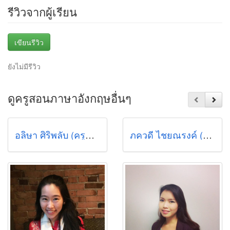
รีวิวจากผู้เรียน
เขียนรีวิว
ยังไม่มีรีวิว
ดูครูสอนภาษาอังกฤษอื่นๆ
อลิษา ศิริพลับ (ครูพี่ษา)
ภควดี ไชยณรงค์ (วิว)