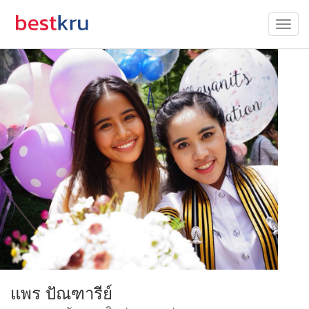
แพร ปัณฑารีย์