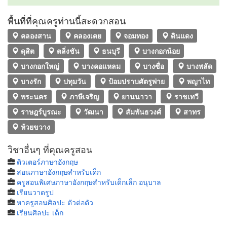
พื้นที่ที่คุณครูท่านนี้สะดวกสอน
คลองสาน
คลองเตย
จอมทอง
ดินแดง
ดุสิต
ตลิ่งชัน
ธนบุรี
บางกอกน้อย
บางกอกใหญ่
บางคอแหลม
บางซื่อ
บางพลัด
บางรัก
ปทุมวัน
ป้อมปราบศัตรูพ่าย
พญาไท
พระนคร
ภาษีเจริญ
ยานนาวา
ราชเทวี
ราษฎร์บูรณะ
วัฒนา
สัมพันธวงศ์
สาทร
ห้วยขวาง
วิชาอื่นๆ ที่คุณครูสอน
ติวเตอร์ภาษาอังกฤษ
สอนภาษาอังกฤษสำหรับเด็ก
ครูสอนพิเศษภาษาอังกฤษสำหรับเด็กเล็ก อนุบาล
เรียนวาดรูป
หาครูสอนศิลปะ ตัวต่อตัว
เรียนศิลปะ เด็ก