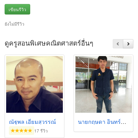
เขียนรีวิว
ยังไม่มีรีวิว
ดูครูสอนพิเศษคณิตศาสตร์อื่นๆ
ณัฐพล เอี่ยมสุวรรณ์
นายกฤษดา อินทร์ชำนาญ
17 รีวิว