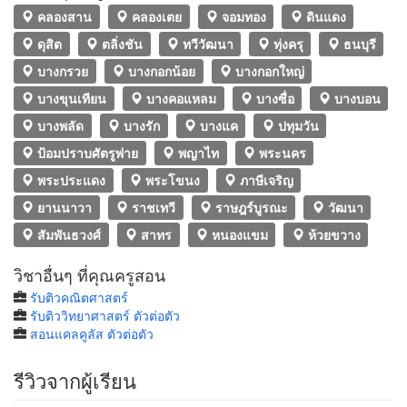
คลองสาน
คลองเตย
จอมทอง
ดินแดง
ดุสิต
ตลิ่งชัน
ทวีวัฒนา
ทุ่งครุ
ธนบุรี
บางกรวย
บางกอกน้อย
บางกอกใหญ่
บางขุนเทียน
บางคอแหลม
บางซื่อ
บางบอน
บางพลัด
บางรัก
บางแค
ปทุมวัน
ป้อมปราบศัตรูพ่าย
พญาไท
พระนคร
พระประแดง
พระโขนง
ภาษีเจริญ
ยานนาวา
ราชเทวี
ราษฎร์บูรณะ
วัฒนา
สัมพันธวงศ์
สาทร
หนองแขม
ห้วยขวาง
วิชาอื่นๆ ที่คุณครูสอน
รับติวคณิตศาสตร์
รับติววิทยาศาสตร์ ตัวต่อตัว
สอนแคลคูลัส ตัวต่อตัว
รีวิวจากผู้เรียน