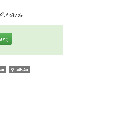
ได้จริงค่ะ
ุณครู
อน
เพลินจิต