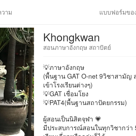
ความ
แบบฟอร์มขอ
Khongkwan
สอนภาษาอังกฤษ สถาปัตย์
💡ภาษาอังกฤษ
(พื้นฐาน GAT O-net 9วิชาสามัญ 
เข้าโรงเรียนต่างๆ)
💡GAT เชื่อมโยง
💡PAT4(พื้นฐานสถาปัตยกรรม)
ผู้สอนเป็นนิสิตจุฬา 💗
มีประสบการณ์สอนในทุกวิชากว่า 5