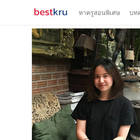
หาครูสอนพิเศษ
บท