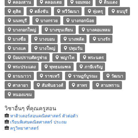
คลองสาน
คลองเตย
จอมทอง
ดินแดง
ดุสิต
ตลิ่งชัน
ทวีวัฒนา
ทุ่งครุ
ธนบุรี
นนทบุรี
บางกรวย
บางกอกน้อย
บางกอกใหญ่
บางขุนเทียน
บางคอแหลม
บางซื่อ
บางบอน
บางพลัด
บางรัก
บางแค
บางใหญ่
ปทุมวัน
ป้อมปราบศัตรูพ่าย
พญาไท
พระนคร
พระประแดง
พุทธมณฑล
ภาษีเจริญ
ยานนาวา
ราชเทวี
ราษฎร์บูรณะ
วัฒนา
ศาลายา
สัมพันธวงศ์
สาทร
สามพราน
หนองแขม
วิชาอื่นๆ ที่คุณครูสอน
หาติวเตอร์สอนคณิตศาสตร์ ตัวต่อตัว
เรียนพิเศษคณิตศาสตร์ ประถม
ครูวิทยาศาสตร์