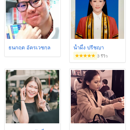
ธนกฤต อัครเวชกุล
น้ำผึ้ง ปรีชญา
3 รีวิว