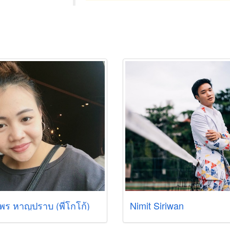
มพร หาญปราบ (พี่โกโก้)
Nimit Siriwan