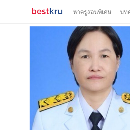
หาครูสอนพิเศษ
บท