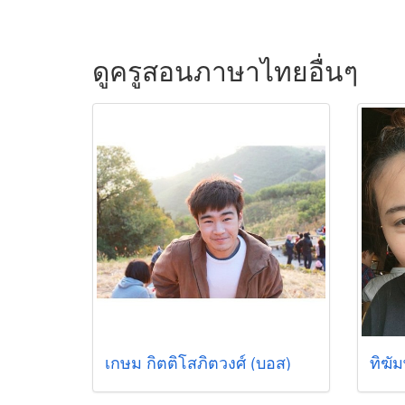
ดูครูสอนภาษาไทยอื่นๆ
เกษม กิตติโสภิตวงศ์ (บอส)
ทิฆั