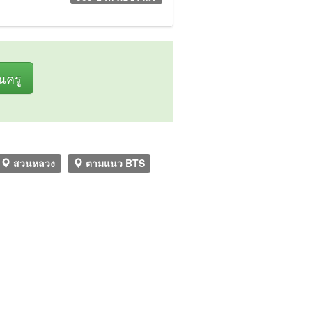
ุณครู
สวนหลวง
ตามแนว BTS