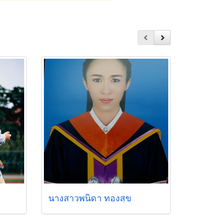
นางสาวพนิดา ทองสุข