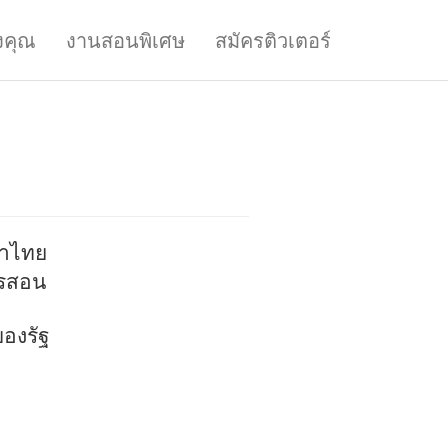
งคุณ
งานสอนพิเศษ
สมัครติวเตอร์
ษาไทย
ารสอน
ของรัฐ