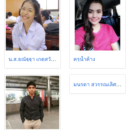
น.ส.ธณัฐฐา เกตุสวัสดิ์
ครูน้ำค้าง
มนรดา สุวรรณเลิศเจริญ