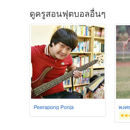
ดูครูสอนฟุตบอลอื่นๆ
Peerapong Ponja
พงศธ