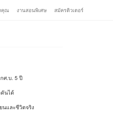
งคุณ
งานสอนพิเศษ
สมัครติวเตอร์
ศ.บ. 5 ปี
ดันได้
ียนและชีวิตจริง