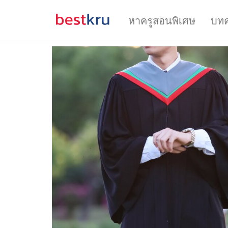
หาครูสอนพิเศษ
บท