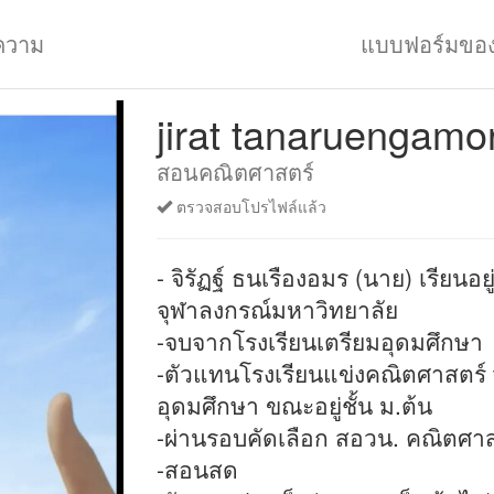
ความ
แบบฟอร์มขอ
jirat tanaruengamo
สอนคณิตศาสตร์
ตรวจสอบโปรไฟล์แล้ว
- จิรัฏฐ์ ธนเรืองอมร (นาย) เรียนอ
จุฬาลงกรณ์มหาวิทยาลัย
-จบจากโรงเรียนเตรียมอุดมศึกษา
-ตัวแทนโรงเรียนแข่งคณิตศาสตร์ t
อุดมศึกษา ขณะอยู่ชั้น ม.ต้น
-ผ่านรอบคัดเลือก สอวน. คณิตศาส
-สอนสด