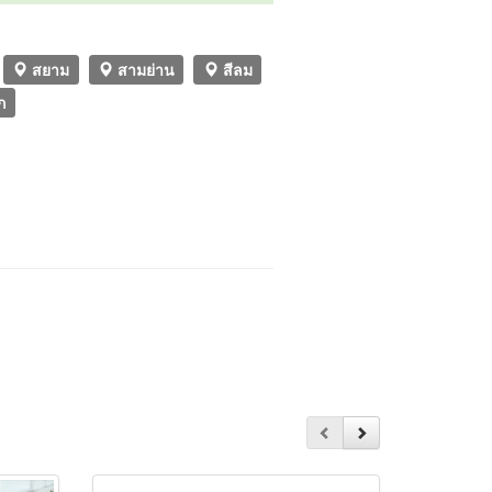
สยาม
สามย่าน
สีลม
ก