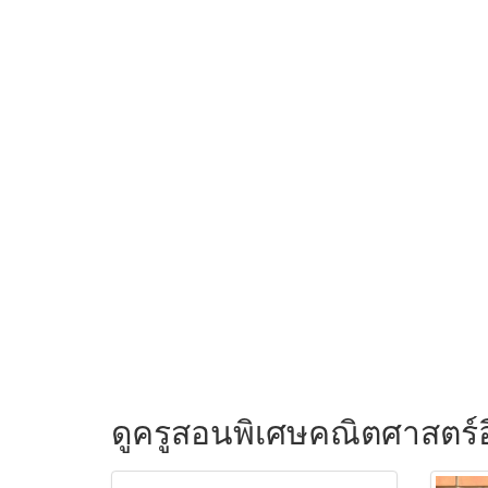
ดูครูสอนพิเศษคณิตศาสตร์อ