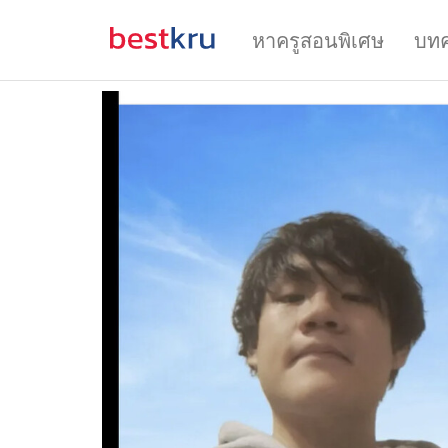
หาครูสอนพิเศษ
บท