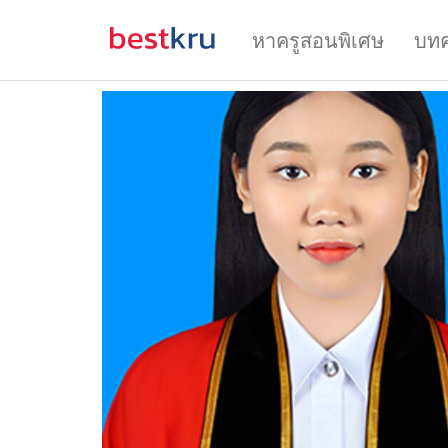
หาครูสอนพิเศษ
บท