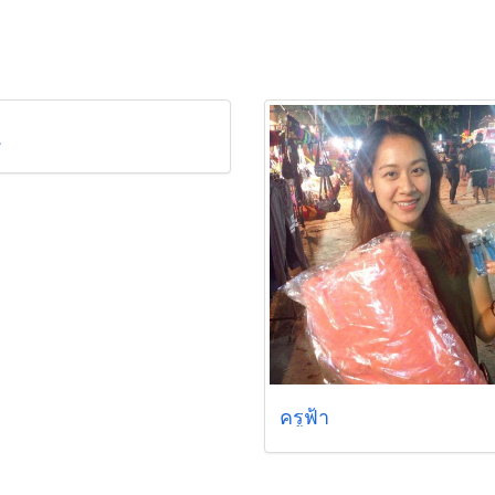
a
ครูฟ้า