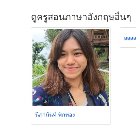
ดูครูสอนภาษาอังกฤษอื่นๆ
aaa
นิภานันท์ ฟักทอง