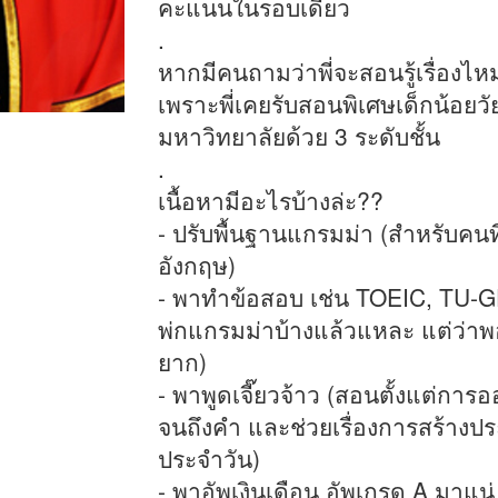
คะแนนในรอบเดียว
.
หากมีคนถามว่าพี่จะสอนรู้เรื่องไห
เพราะพี่เคยรับสอนพิเศษเด็กน้อย
มหาวิทยาลัยด้วย 3 ระดับชั้น
.
เนื้อหามีอะไรบ้างล่ะ??
- ปรับพื้นฐานแกรมม่า (สำหรับคนท
อังกฤษ)
- พาทำข้อสอบ เช่น TOEIC, TU-G
พ่กแกรมม่าบ้างแล้วแหละ แต่ว่าพอ
ยาก)
- พาพูดเจี๊ยวจ้าว (สอนตั้งแต่กา
จนถึงคำ และช่วยเรื่องการสร้างปร
ประจำวัน)
- พาอัพเงินเดือน อัพเกรด A มาแน่ 