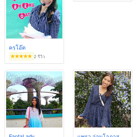
ครูโอ๊ต
2 รีวิว
FantaLady
แพรว อ่อนโอภาส