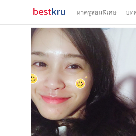
หาครูสอนพิเศษ
บท