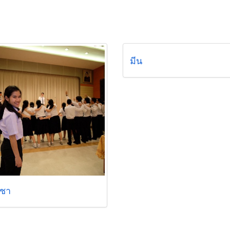
มีน
ิชา