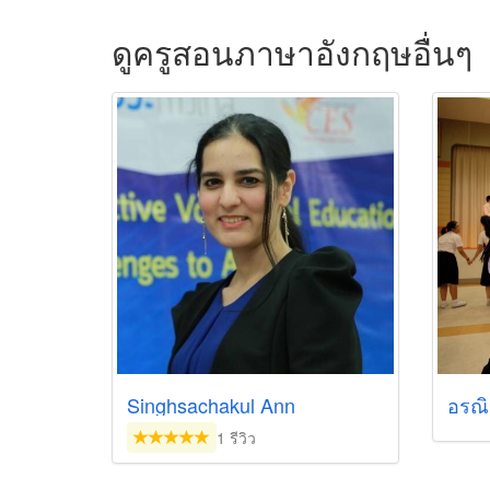
ดูครูสอนภาษาอังกฤษอื่นๆ
Singhsachakul Ann
อรณ
1 รีวิว