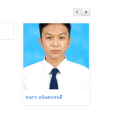
ธนกร อนันตกุลนธี