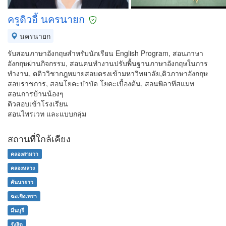
ครูดิวอี้ นครนายก
นครนายก
รับสอนภาษาอังกฤษสำหรับนักเรียน English Program, สอนภาษา
อังกฤษผ่านกิจกรรม, สอนคนทำงานปรับพื้นฐานภาษาอังกฤษในการ
ทำงาน, ตติววิชากฎหมายสอบตรงเข้ามหาวิทยาลัย,ติวภาษาอังกฤษ
สอบราชการ, สอนโยคะบำบัด โยคะเบื้องต้น, สอนพิลาทีสแมท
สอนการบ้านน้องๆ
ติวสอบเข้าโรงเรียน
สอนไพรเวท และแบบกลุ่ม
สถานที่ใกล้เคียง
คลองสามวา
คลองหลวง
คันนายาว
ฉะเชิงเทรา
มีนบุรี
รังสิต