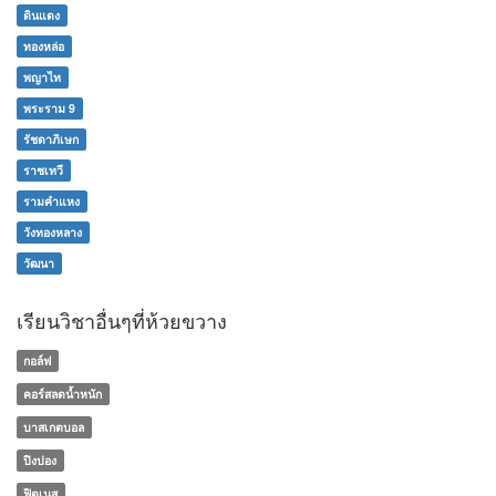
ดินแดง
ทองหล่อ
พญาไท
พระราม 9
รัชดาภิเษก
ราชเทวี
รามคำแหง
วังทองหลาง
วัฒนา
เรียนวิชาอื่นๆที่ห้วยขวาง
กอล์ฟ
คอร์สลดน้ำหนัก
บาสเกตบอล
ปิงปอง
ฟิตเนส