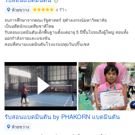
ห้วยขวาง
4 รีวิว
จบการศึกษาจากคณะรัฐศาสตร์ จุฬาลงกรณ์มหาวิทยาลัย
เป็นอดีตนักแบดทีมชาติไทย
รับสอนแบดมินตันเด็กพื้นฐานตั้งแต่อายุ 5 ปีขึ้นไปจนถึงผู้ใหญ่ สอนทั้ง
ออกกำลังกายและแข่งขัน
สอนที่สนามแบดมินตันโรงแรมปทุมวันปริ๊นเซส
รับสอนแบดมินตัน by PHAKORN แบดมินตัน
ห้วยขวาง