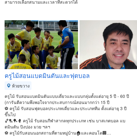
สามารถเลือกสนามและเวลาที่สะดวกได้
ครูไม้สอนแบดมินตัน​และฟุตบอล
ห้วยขวาง
ครูไม้ รับสอนแบดมินตัน​แบบเดี่ยวและแบบกลุ่มตั้งแต่อายุ 5​ ปี - 60 ปี
(การันตีความพึงพอใจจากประสบการณ์สอนมากกว่า 15​ ปี
⚽ ครูไม้ รับสอนฟุตบอลประเภทเดี่ยวและประเภททีม ตั้งแต่อายุ 3 ปี
ขึ้นไป
🏀🏸🏓🥊 ครูไม้ รับสอนกีฬาสากลทุกประเภท เช่น บาสเกตบอล แบ
ตมินตัน ปิงปอง มวย ฯลฯ
⚽ ครูไม้รับสอนนอกสถานที่ตามหมู่บ้าน🏠และคอนโด🏢…