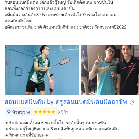
รับสอนแบดมินตัน เด็กแล้วผู้ใหญ่ รับเด็กตั้งแต่6 ขวบขึ้นไป
สอนทั้งออกกำลังกาย และแบบแข่งขัน
อดีตมือวางอันดับ3 ประเภทชายเดี่ยวทั่วไปรับรองโดยสมาคม
แบดมินตันไทย
อดีตเยาวชนทีมชาติ ตัวแทนนักกีฬาแห่งชาติจังหวัดกรุงเทพปี2022
สอนแบดมินตัน by ครูสอนแบดมินตันมืออาชีพ
ห้วยขวาง
8 รีวิว
🔸รับสอนเด็กตั้งแต่ 6 ขวบขึ้นไป ระดับพื้นฐาน-แข่งขัน
🔸รับสอนผู้ใหญ่ที่อยากเสริมเบสิคพื้นฐานและทักษะแบดมินตัน
🔸พิกัดสนามที่รับสอน🔸