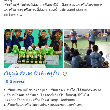
-รับเป็นคู่ซ้อมท่านที่ต้องการพัฒนาฝีมือเพื่อการลงแข่งขันในรายการ
แข่งขันต่างๆ หรือท่านที่ต้องการลดน้ำหนัก ออกกำลังกาย
สนใจทดล…
ณัฐวุฒิ สัลเลขนันท์ (ครูอั๋น)
ห้วยขวาง
1.เรียนเบสิก แก้ไขท่าต่างๆและเรียนเฉพาะท่าโดยโค้ชอดีตทีมชาติ
2.รักษาโรคสมาธิสั้นและโรคตาขี้เกียจในเด็กอายุ7ปีขึ้นไป
3.ออกกำลังกายและสร้างสังคมในกลุ่มเด็กด้วยกัน
4.เรียนเพื่อแข่งขันในแมทต่างๆของสมาคมแบดมินตัน