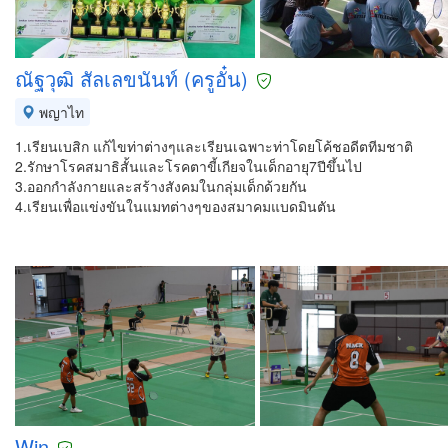
ณัฐวุฒิ สัลเลขนันท์ (ครูอั๋น)
พญาไท
1.เรียนเบสิก แก้ไขท่าต่างๆและเรียนเฉพาะท่าโดยโค้ชอดีตทีมชาติ
2.รักษาโรคสมาธิสั้นและโรคตาขี้เกียจในเด็กอายุ7ปีขึ้นไป
3.ออกกำลังกายและสร้างสังคมในกลุ่มเด็กด้วยกัน
4.เรียนเพื่อแข่งขันในแมทต่างๆของสมาคมแบดมินตัน
Win