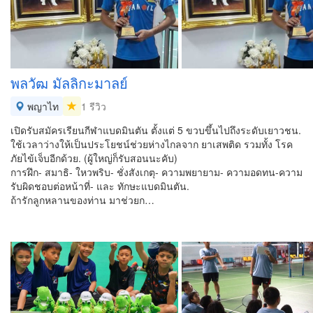
พลวัฒ มัลลิกะมาลย์
พญาไท
1 รีวิว
เปิดรับสมัครเรียนกีฬาแบดมินตัน ตั้งแต่ 5 ขวบขึ้นไปถึงระดับเยาวชน.
ใช้เวลาว่างให้เป็นประโยชน์ช่วยห่างไกลจาก ยาเสพติด รวมทั้ง โรค
ภัยไข้เจ็บอีกด้วย. (ผู้ใหญ่ก็รับสอนนะคับ)
การฝึก- สมาธิ- ใหวพริบ- ชั่งสังเกตุ- ความพยายาม- ความอดทน-ความ
รับผิดชอบต่อหน้าที่- และ ทักษะแบดมินตัน.
ถ้ารักลูกหลานของท่าน มาช่วยก…