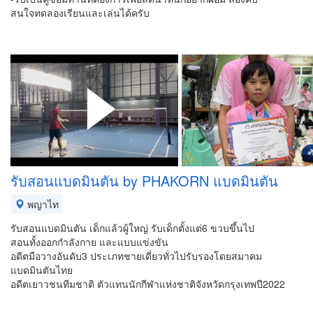
สนใจทดลองเรียนและเล่นได้ครับ
รับสอนแบดมินตัน by PHAKORN แบดมินตัน
พญาไท
รับสอนแบดมินตัน เด็กแล้วผู้ใหญ่ รับเด็กตั้งแต่6 ขวบขึ้นไป
สอนทั้งออกกำลังกาย และแบบแข่งขัน
อดีตมือวางอันดับ3 ประเภทชายเดี่ยวทั่วไปรับรองโดยสมาคม
แบดมินตันไทย
อดีตเยาวชนทีมชาติ ตัวแทนนักกีฬาแห่งชาติจังหวัดกรุงเทพปี2022