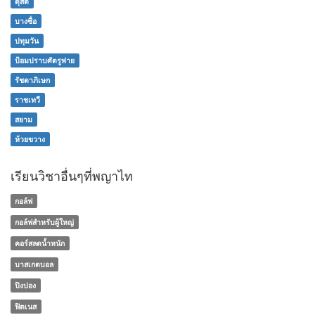
ดุสิต
บางซื่อ
ปทุมวัน
ป้อมปราบศัตรูพ่าย
รัชดาภิเษก
ราชเทวี
สยาม
ห้วยขวาง
เรียนวิชาอื่นๆที่พญาไท
กอล์ฟ
กอล์ฟสำหรับผู้ใหญ่
คอร์สลดน้ำหนัก
บาสเกตบอล
ปิงปอง
ฟิตเนส