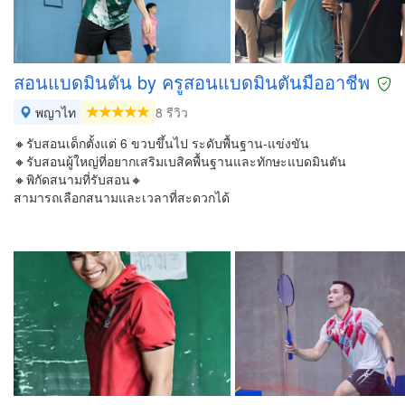
สอนแบดมินตัน by ครูสอนแบดมินตันมืออาชีพ
พญาไท
8 รีวิว
🔸รับสอนเด็กตั้งแต่ 6 ขวบขึ้นไป ระดับพื้นฐาน-แข่งขัน
🔸รับสอนผู้ใหญ่ที่อยากเสริมเบสิคพื้นฐานและทักษะแบดมินตัน
🔸พิกัดสนามที่รับสอน🔸
สามารถเลือกสนามและเวลาที่สะดวกได้