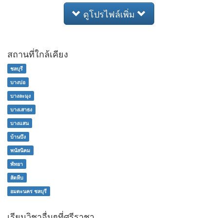
ดูโปรไฟล์เพิ่ม
สถานที่ใกล้เคียง
ชลบุรี
บางบ่อ
บางละมุง
บางเสาธง
บางแสน
บ้านบึง
พนัสนิคม
พัทยา
สัตหีบ
อมตะนคร ชลบุรี
เรียนวิชาอื่นๆที่ศรีราชา