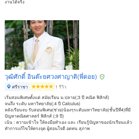
งานได้จริง
วุฒิศักดิ์ อินต๊ะยศวงศาญาติ(พี่ดอย)
ศรีราชา
1 รีวิว
เริ่มสอนพิเศษตั้งแต่ สมัยเรียน ม.ปลาย(;3 ปี คณิต ฟิสิกส์)
จนถึง ระดับ มหาวิทยาลัย(;4 ปี Calculus)
หลังเรียนจบ รับสอนพิเศษ(ช่วย)น้องๆระดับมหาวิทยาลัย(ชั้นปีที่4)ที่มี
ปัญหาคณิตศาสตร์ ฟิสิกส์ (;9 ปี)
เน้น : ความเข้าใจ ให้ลงมือทำเอง และ เรียนรู้ปัญหาของนักเรียนแล้ว
ทำการแก้ไขให้ตรงจุด ผู้สอนใจดี อดทน สุภาพ