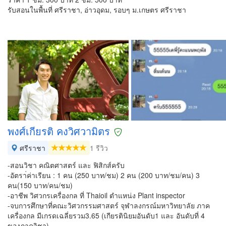
รับสอนในพื้นที่ ศรีราชา, อ่าวอุดม, รอบๆ ม.เกษตร ศรีราชา
พงศ์เกียรติ คงวิศวามิตร
ศรีราชา
1 รีวิว
-สอนวิชา คณิตศาสตร์ และ ฟิสิกส์ครับ
-อัตรา่ค่าเรียน : 1 คน (250 บาท/ชม) 2 คน (200 บาท/ชม/คน) 3
คน(150 บาท/คน/ชม)
-อาชีพ วิศวกรเครื่องกล ที่ Thaioil ตำแหน่ง Plant inspector
-จบการศึกษาที่คณะวิศวกรรมศาสตร์ จุฬาลงกรณ์มหาวิทยาลัย ภาค
เครื่องกล มีเกรดเฉลี่ยรวม3.65 (เกียรตินิยมอันดับ1 และ อันดับที่ 4
ของภาควิชา)…