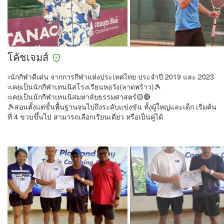
โค้ชเจมส์
▫️นักกีฬาดีเด่น จากการกีฬาแห่งประเทศไทย ประจำปี 2019 และ 2023
▫️เคยเป็นนักกีฬาเทนนิสโรงเรียนหอวัง(ลาดพร้าว)🎾
▫️เคยเป็นนักกีฬาเทนนิสมหาลัยธรรมศาสตร์🟡🔴
🎾สอนตั้งแต่ขั้นพื้นฐานจนไปถึงระดับแข่งขัน ทั้งผู้ใหญ่และเด็ก เริ่มต้น
ที่ 4 ขวบขึ้นไป สามารถเลือกเรียนเดี่ยว หรือเป็นคู่ได้