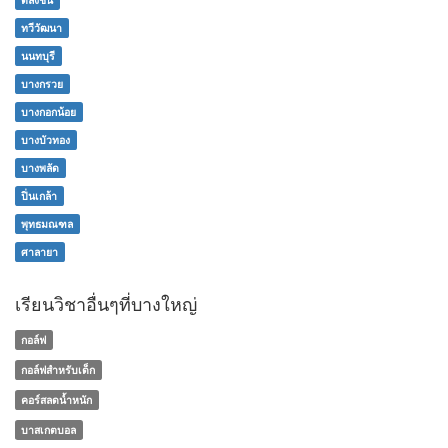
ทวีวัฒนา
นนทบุรี
บางกรวย
บางกอกน้อย
บางบัวทอง
บางพลัด
ปิ่นเกล้า
พุทธมณฑล
ศาลายา
เรียนวิชาอื่นๆที่บางใหญ่
กอล์ฟ
กอล์ฟสำหรับเด็ก
คอร์สลดน้ำหนัก
บาสเกตบอล