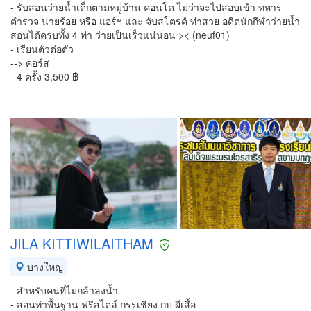
- รับสอนว่ายน้ำเด็กตามหมู่บ้าน คอนโด ไม่ว่าจะไปสอบเข้า ทหาร
ตำรวจ นายร้อย หรือ แอร์ฯ และ จับสโตรค์ ท่าสวย อดีตนักกีฬาว่ายน้ำ
สอนได้ครบทั้ง 4 ท่า ว่ายเป็นเร็วแน่นอน >< (neuf01)
- เรียนตัวต่อตัว
--> คอร์ส
- 4 ครั้ง 3,500 ฿
JILA KITTIWILAITHAM
บางใหญ่
- สำหรับคนที่ไม่กล้าลงน้ำ
- สอนท่าพื้นฐาน ฟรีสไตล์ กรรเชียง กบ ผีเสื้อ