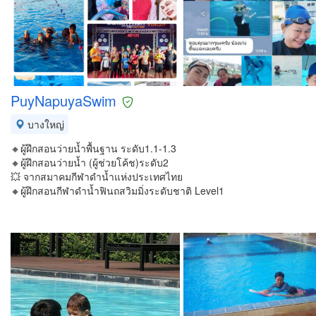
PuyNapuyaSwim
บางใหญ่
🔸ผู้ฝึกสอนว่ายน้ำพื้นฐาน ระดับ1.1-1.3
🔸ผู้ฝึกสอนว่ายน้ำ (ผู้ช่วยโค้ช)ระดับ2
💥 จากสมาคมกีฬาดำน้ำแห่งประเทศไทย
🔸ผู้ฝึกสอนกีฬาดำน้ำฟินถสวิมมิ่งระดับชาติ​ Level1