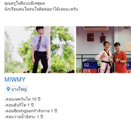
คุณครูใจดีแบบมีเหตุผล
นักเรียนคนใดสนใจติดต่อมาได้เลยนะครับ
MIWMY
บางใหญ่
-สอนเทควันโด 10 ปี
-สอนฮับกิโด 1 ปี
-สอนBoxingออกกำลังกาย 1 ปี
-สอนว่ายน้ำอิสระ 1 ปี