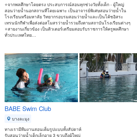
⭐จากพลศึกษาโดยตรง ประสบการณ์สอนทุกช่วงวัยทั้งเด็ก - ผู้ใหญ่
สอนว่ายน้ำนอกสถานที่โดยเฉพาะ เป็นอาจารย์พิเศษสอนว่ายน้ำใน
โรงเรียนหรือมหาลัย วิทยากรอบรมสอนว่ายน้ำและเป็นโค้ชอิสระ
เทรนนักกีฬาเพื่อส่งต่อสโมสรว่ายน้ำรวมถึงตามสถาบันโรงเรียนต่างๆ
⭐สายงานเกี่ยวข้อง เป็นติวเตอร์เตรียมสอบรับราชการให้ครูพลศึกษา
ทั่วประเทศไทย…
BABE Swim Club
บางละมุง
ทางเรามีทีมงานสอนเต็มรูปแบบทั้งสัปดาห์
รับสอนว่ายน้ำเด็กเล็กอายุ 3 ขวบถึงผู้ใหญ่