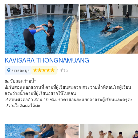
KAVISARA THONGNAMUANG
บางละมุง
1 รีวิว
🏊 รับสอนว่ายน้ำ
🔺รับสอนนอกสถานที่ ตามที่ผู้เรียนสะดวก สระว่ายน้ำที่คอนโดผู้เรียน
สระว่ายน้ำตามที่ผู้เรียนอยากให้ไปสอน
📌สอนตัวต่อตัว สอน 10 ชม. ราคาสอนจะแยกค่าสระผู้เรียนและครูค่ะ
📍สนใจติดต่อได้ค่ะ