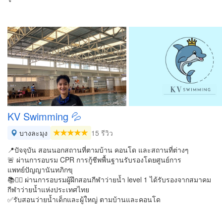
KV Swimming 💦
บางละมุง
15 รีวิว
📍ปัจจุบัน สอนนอกสถานที่ตามบ้าน คอนโด และสถานที่ต่างๆ
🚨 ผ่านการอบรม CPR การกู้ชีพพื้นฐานรับรองโดยศูนย์การ
แพทย์ปัญญานันทภิกขุ
📚🏊‍♂️ ผ่านการอบรมผู้ฝึกสอนกีฬาว่ายน้ำ level 1 ได้รับรองจากสมาคม
กีฬาว่ายน้ำแห่งประเทศไทย
✅รับสอนว่ายน้ำเด็กและผู้ใหญ่ ตามบ้านและคอนโด