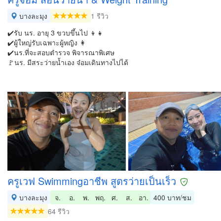
บางละมุง
1 รีวิว
✔️รับ นร. อายุ 3 ขวบขึ้นไป 👦👧
✔️ผู้ใหญ่รับเฉพาะผู้หญิง 👩
✔️นร.ที่จะสอบตำรวจ พิจารณาพิเศษ
🚩นร. มีสระว่ายน้ำเอง จ๋อมเดินทางไปได้
ครูเวฟ Swimmingอาชีพ สูตรว่ายเป็นเร็ว
บางละมุง
จ.
อ.
พ.
พฤ.
ศ.
ส.
อา.
400 บาท/ชม
64 รีวิว