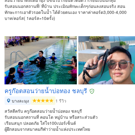
สอนว่ายน้ำตั้งแต่อายุ5 ปีขึ้นไป เรียนตัวต่อตัว /เรียนเป็นนกลุ่ม
รับสอนนอกสถานที่/ ที่บ้าน ประเมิณทักษะเด็กๆก่อนลงสอนจริง สอน
ทักษะการเอาตัวรอดในน้ำ ได้ด้วยตนเอง ราคาค่าคอร์ด3,000-4,000
บาท/คอร์ส( 1คอร์ส=10ครั้ง)
ครูก๊อตสอนว่ายน้ำบ่อทอง ชลบุรี
บางละมุง
1 รีวิว
สวัสดีครับ ครูก๊อตสอนว่ายน้ำบ่อทอง ชลบุรี
รับสอนนอกสถานที่ คอนโด หมู่บ้าน หรือสระส่วนตัว
เรียนสนุก ปลอดภัย ใส่ใจ100เปอร์เซ็นต์
ผู้ฝึกสอนจากสมาคมกีฬาว่ายน้ำแห่งประเทศไทย