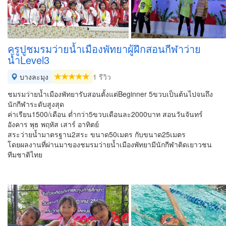
ครูปูชมรมว่ายน้ำเมืองพัทยาผู้ฝึกสอนกีฬาว่าย
น้ำLevel3
บางละมุง
1 รีวิว
ชมรมว่ายน้ำเมืองพัทยารับสอนตั้งแต่Beginner 5ขวบเป็นต้นไปจนถึง
นักกีฬาระดับสูงสุด
ค่าเรียน1500/เดือน ต่ำกว่า5ขวบเดือนละ2000บาท สอนวันจันทร์
อังคาร พุธ พฤหัส เสาร์ อาทิตย์
สระว่ายน้ำมาตรฐาน2สระ ขนาด50เมตร กับขนาด25เมตร
โดยผลงานที่ผ่านมาของชมรมว่ายน้ำเมืองพัทยามีนักกีฬาติดเยาวชน
ทีมชาติไทย