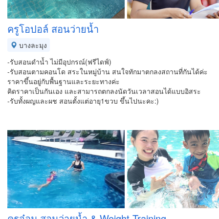
ครูโอปอล์ สอนว่ายน้ำ
บางละมุง
-รับสอนดำน้ำ ไม่มีอุปกรณ์(ฟรีไดฟ์)
-รับสอนตามคอนโด สระในหมู่บ้าน สนใจทักมาตกลงสถานที่กันได้ค่ะ
ราคาขึ้นอยู่กับพื้นฐานและระยะทางค่ะ
คิดราคาเป็นกันเอง และสามารถตกลงนัดวันเวลาสอนได้แบบอิสระ
-รับทั้งผญและผช สอนตั้งแต่อายุ1ขวบ ขึ้นไปนะคะ:)
ครูจ๋อม สอนว่ายน้ำ & Weight Training