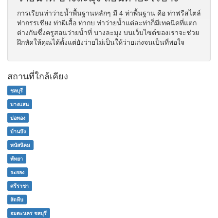
การเรียนท่าว่ายน้ำพื้นฐานหลักๆ มี 4 ท่าพื้นฐาน คือ ท่าฟรีสไตล์
ท่ากรรเชียง ท่าผีเสื้อ ท่ากบ ท่าว่ายน้ำแต่ละท่าก็มีเทคนิคที่แตก
ต่างกันซึ่งครูสอนว่ายน้ำที่ บางละมุง บนเว็บไซต์ของเราจะช่วย
ฝึกหัดให้คุณได้ตั้งแต่ยังว่ายไม่เป็นให้ว่ายเก่งจนเป็นที่พอใจ
สถานที่ใกล้เคียง
ชลบุรี
บางแสน
บ่อทอง
บ้านบึง
พนัสนิคม
พัทยา
ระยอง
ศรีราชา
สัตหีบ
อมตะนคร ชลบุรี