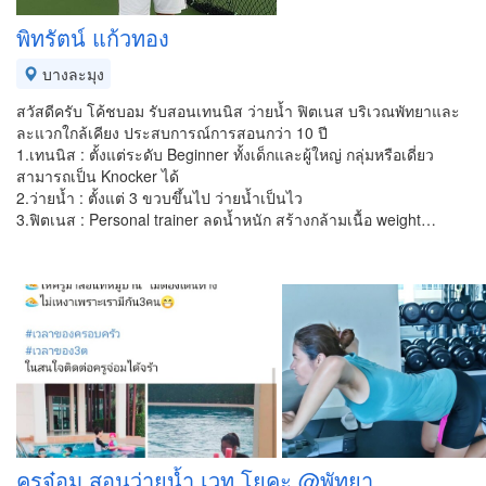
พิทรัตน์ แก้วทอง
บางละมุง
สวัสดีครับ โค้ชบอม รับสอนเทนนิส ว่ายน้ำ ฟิตเนส บริเวณพัทยาและ
ละแวกใกล้เคียง ประสบการณ์การสอนกว่า 10 ปี
1.เทนนิส : ตั้งแต่ระดับ Beginner ทั้งเด็กและผู้ใหญ่ กลุ่มหรือเดี่ยว
สามารถเป็น Knocker ได้
2.ว่ายน้ำ : ตั้งแต่ 3 ขวบขึ้นไป ว่ายน้ำเป็นไว
3.ฟิตเนส : Personal trainer ลดน้ำหนัก สร้างกล้ามเนื้อ weight…
ครูจ๋อม สอนว่ายน้ำ เวท โยคะ @พัทยา