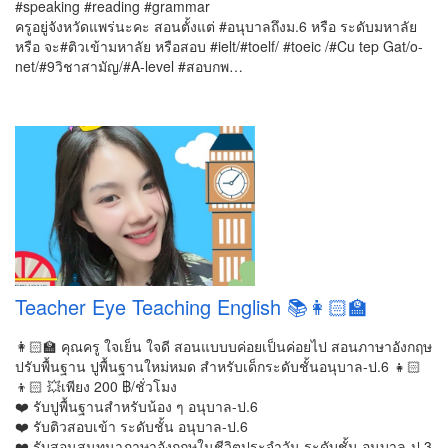
#speaking #reading #grammar
ครูอยู่จังหวัดแพร่นะคะ สอนตั้งแต่ #อนุบาลถึงม.6 หรือ ระดับมหาลัย
หรือ จะ#ติวเข้ามหาลัย หรือสอบ #ielt/#toelf/ #toeic /#Cu tep Gat/o-
net/#9วิชาสามัญ/#A-level #สอบกพ…
Teacher Eye Teaching English 📚👩🏻‍🏫
👩🏻‍🏫 คุณครู ใจเย็น ใจดี สอนแบบบค่อยเป็นค่อยไป สอนภาษาอังกฤษ
ปรับพื้นฐาน ปูพื้นฐานใหม่หมด สำหรับเด็กระดับชั้นอนุบาล-ป.6 👧🏻
👦🏻 💥เพียง 200 ฿/ชั่วโมง
❤️ รับปูพื้นฐานสำหรับน้อง ๆ อนุบาล-ป.6
❤️ รับติวสอบเข้า ระดับชั้น อนุบาล-ป.6
❤️ รับสอนสนทนาภาษาอังกฤษในชีวิตประจำวัน ระดับชั้น อนุบาล-ป.3