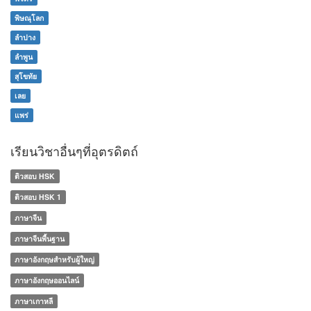
พิษณุโลก
ลำปาง
ลำพูน
สุโขทัย
เลย
แพร่
เรียนวิชาอื่นๆที่อุตรดิตถ์
ติวสอบ HSK
ติวสอบ HSK 1
ภาษาจีน
ภาษาจีนพื้นฐาน
ภาษาอังกฤษสำหรับผู้ใหญ่
ภาษาอังกฤษออนไลน์
ภาษาเกาหลี