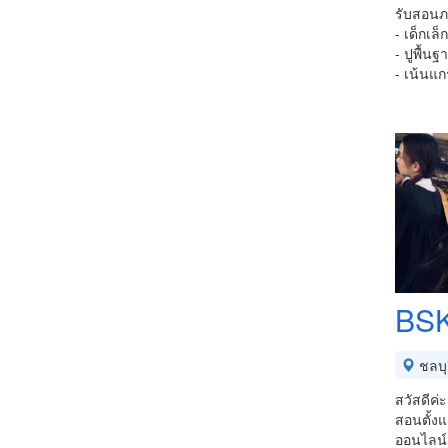
รับสอนภา
- เด็กเล
- ปูพื้นฐ
- เน้นแก
BSK
ชลบุร
สวัสดีค่
สอนตั้ง
ออนไลน์