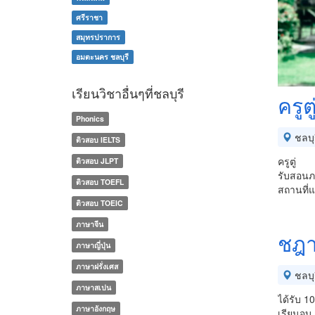
ศรีราชา
สมุทรปราการ
อมตะนคร ชลบุรี
เรียนวิชาอื่นๆที่ชลบุรี
ครูตู
Phonics
ชลบุร
ติวสอบ IELTS
ครูตู่
ติวสอบ JLPT
รับสอนภ
ติวสอบ TOEFL
สถานที่
ติวสอบ TOEIC
ภาษาจีน
ชฎา
ภาษาญี่ปุ่น
ภาษาฝรั่งเศส
ชลบุร
ภาษาสเปน
ได้รับ 
ภาษาอังกฤษ
เรียนจบ