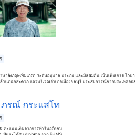
่
ี
าษาอังกฤษเพิ่มเกรด ระดับอนุบาล ประถม และมัธยมต้น เน้นเพิ่มเกรด ไ
แล้วแต่นักสะดวก แถวบริเวณอำเภอเมืองชลบุรี ประสบการณ์จากประเทศออสเ
ภรณ์ กระแสโท
ี
100 คะแนนเต็มจากการทำรีพอร์ตจบ
 1 ปีและได้รับ diploma จาก BHMS