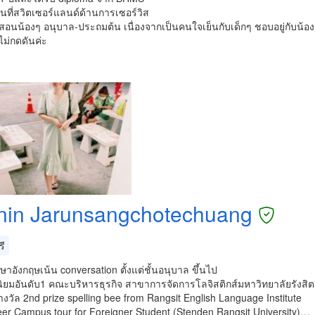
นที่สวิตเซอร์แลนด์ด้านการเซอร์วิส
สอนน้องๆ อนุบาล-ประถมต้น เนื่องจากเป็นคนใจเย็นกับเด็กๆ ชอบอยู่กับน้องๆ
กไม่กดดันค่ะ
nin Jarunsangchotechuang
ี
าอังกฤษเน้น conversation ตั้งแต่ชั้นอนุบาล ขึ้นไป
ินิยมอันดับ1 คณะบริหารธุรกิจ สาขาการจัดการโลจิสติกส์มหาวิทยาลัยรังสิต
รางวัล 2nd prize spelling bee from Rangsit English Language Institute
eer Campus tour for Foreigner Student (Stenden Rangsit University)…