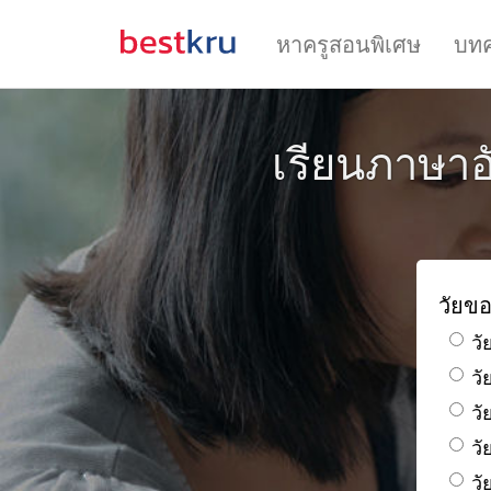
หาครูสอนพิเศษ
บท
เรียนภาษาอั
วัยขอ
วั
ว
วั
วั
วั