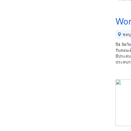
Wor
ชลบุร
ปี4 จิตว
รับสอนเด
มีประสบก
ประสบกา