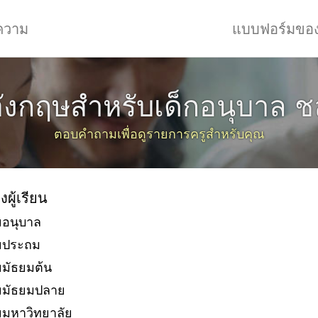
ความ
แบบฟอร์มขอ
งกฤษสำหรับเด็กอนุบาล ชลบ
ตอบคำถามเพื่อดูรายการครูสำหรับคุณ
งผู้เรียน
ยอนุบาล
ัยประถม
ยมัธยมต้น
ยมัธยมปลาย
ยมหาวิทยาลัย