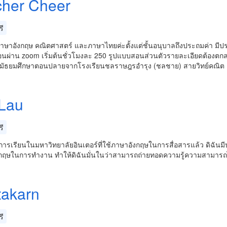
cher Cheer
ี
าษาอังกฤษ คณิตศาสตร์ และภาษาไทยค่ะตั้งแต่ชั้นอนุบาลถึงประถมค่า ม
นผ่าน zoom เริ่มต้นชั่วโมงละ 250 รูปแบบสอนส่วนตัวรายละเอียดต้องตกล
บมัธยมศึกษาตอนปลายจากโรงเรียนชลราษฎรอำรุง (ชลชาย) สายวิทย์คณิต
Lau
ี
ารเรียนในมหาวิทยาลัยอินเตอร์ที่ใช้ภาษาอังกฤษในการสื่อสารแล้ว ดิฉันม
กฤษในการทำงาน ทำให้ดิฉันมั่นในว่าสามารถถ่ายทอดความรู้ความสามารถได้
takarn
ี