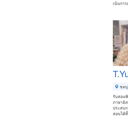
เน้นการ
T.Y
ชลบุร
รับสอนพิ
ภาษาอัง
ประสบกา
สอนได้ท