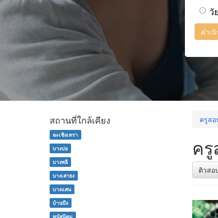
วั
ดำเน
สถานที่ใกล้เคียง
ครูสอ
ฉะเชิงเทรา
ครู
บางบ่อ
บางพลี
ติวสอ
บางเสาธง
บางแสน
บ้านบึง
พนัสนิคม