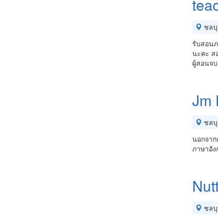
tea
ชลบุร
รับสอนภ
นะคะ สอ
ผู้สอนจ
Jm 
ชลบุร
นอกจากก
ภาษาอัง
Nut
ชลบุร