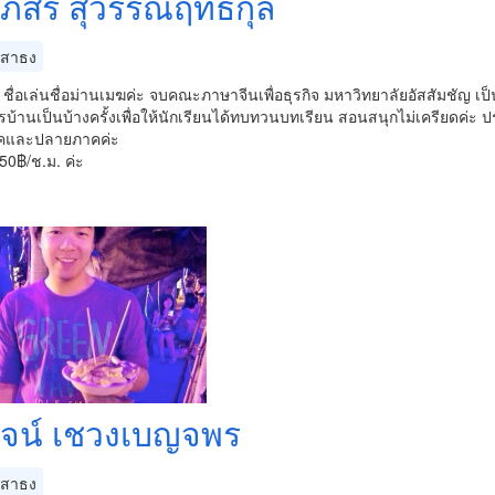
ภัสร์ สุวรรณ์ฤทธิ์กุล
สาธง
ะ ชื่อเล่นชื่อม่านเมฆค่ะ จบคณะภาษาจีนเพื่อธุรกิจ มหาวิทยาลัยอัสสัมชัญ เป็น
บ้านเป็นบ้างครั้งเพื่อให้นักเรียนได้ทบทวนบทเรียน สอนสนุกไม่เครียดค่
คและปลายภาคค่ะ
50฿/ช.ม. ค่ะ
จน์ เชวงเบญจพร
สาธง