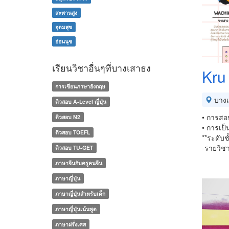
สะพานสูง
อุดมสุข
อ่อนนุช
เรียนวิชาอื่นๆที่บางเสาธง
Kru
การเขียนภาษาอังกฤษ
บางเ
ติวสอบ A-Level ญี่ปุ่น
• การสอ
ติวสอบ N2
• การเป็
ติวสอบ TOEFL
**ระดับช
-รายวิช
ติวสอบ TU-GET
ภาษาจีนกับครูคนจีน
ภาษาญี่ปุ่น
ภาษาญี่ปุ่นสำหรับเด็ก
ภาษาญี่ปุ่นเน้นพูด
ภาษาฝรั่งเศส