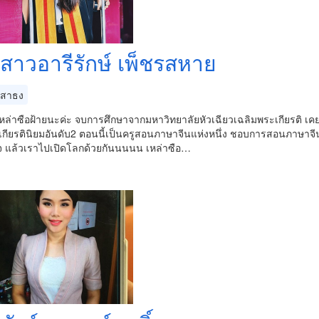
สาวอารีรักษ์ เพ็ชรสหาย
สาธง
่าซือฝ้ายนะค่ะ จบการศึกษาจากมหาวิทยาลัยหัวเฉียวเฉลิมพระเกียรติ เคยไ
เกียรตินิยมอันดับ2 ตอนนี้เป็นครูสอนภาษาจีนแห่งหนึ่ง ชอบการสอนภาษาจีนม
ใจ แล้วเราไปเปิดโลกด้วยกันนนนน เหล่าซือ…