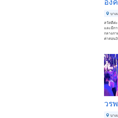
อิงค
บางเ
สวัสดีค่
และมีการ
กลางภา
ค่าสอน3
วรพ
บางเ