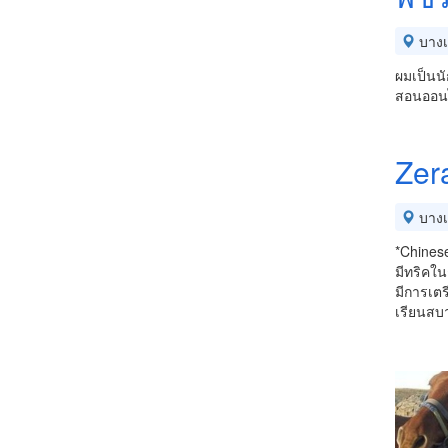
บางเ
ผมเป็นน
สอนออนไล
Zer
บางเ
*Chines
มีทริคใน
มีการเตร
เรียนสบ