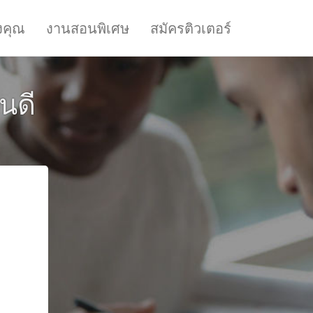
งคุณ
งานสอนพิเศษ
สมัครติวเตอร์
นดี