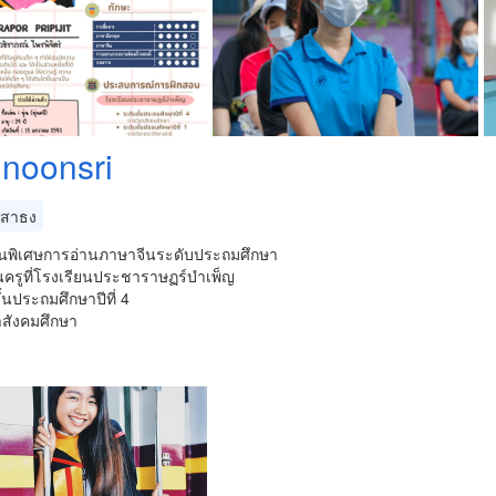
 noonsri
สาธง
นพิเศษการอ่านภาษาจีนระดับประถมศึกษา
นครูที่โรงเรียนประชาราษฏร์บำเพ็ญ
ั้นประถมศึกษาปีที่ 4
าสังคมศึกษา