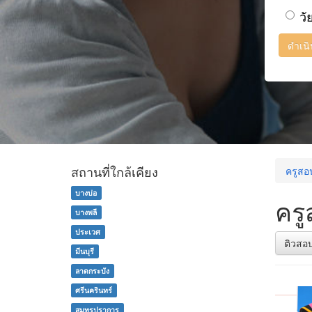
วั
ดำเน
สถานที่ใกล้เคียง
ครูสอ
บางบ่อ
ครู
บางพลี
ประเวศ
ติวสอ
มีนบุรี
ลาดกระบัง
ศรีนครินทร์
สมุทรปราการ