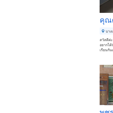
คุณ
บางเ
สวัสดีค
อยากได้น
เรียนกั
พชร